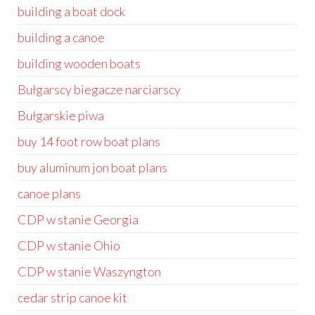
building a boat dock
building a canoe
building wooden boats
Bułgarscy biegacze narciarscy
Bułgarskie piwa
buy 14 foot row boat plans
buy aluminum jon boat plans
canoe plans
CDP w stanie Georgia
CDP w stanie Ohio
CDP w stanie Waszyngton
cedar strip canoe kit