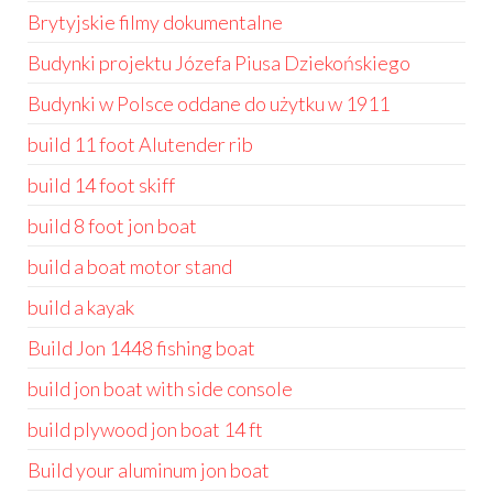
Brytyjskie filmy dokumentalne
Budynki projektu Józefa Piusa Dziekońskiego
Budynki w Polsce oddane do użytku w 1911
build 11 foot Alutender rib
build 14 foot skiff
build 8 foot jon boat
build a boat motor stand
build a kayak
Build Jon 1448 fishing boat
build jon boat with side console
build plywood jon boat 14 ft
Build your aluminum jon boat