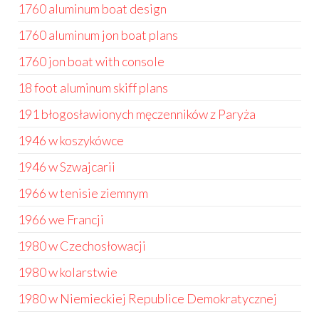
1760 aluminum boat design
1760 aluminum jon boat plans
1760 jon boat with console
18 foot aluminum skiff plans
191 błogosławionych męczenników z Paryża
1946 w koszykówce
1946 w Szwajcarii
1966 w tenisie ziemnym
1966 we Francji
1980 w Czechosłowacji
1980 w kolarstwie
1980 w Niemieckiej Republice Demokratycznej