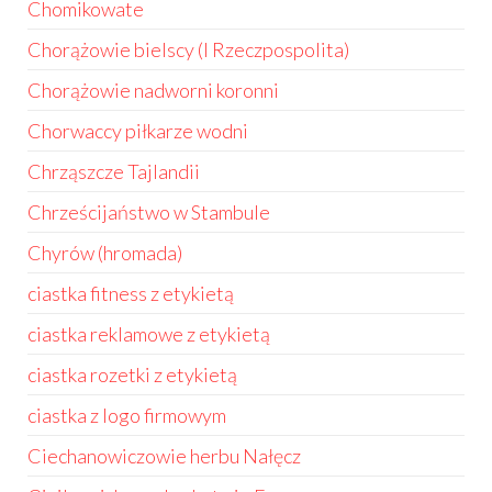
Chomikowate
Chorążowie bielscy (I Rzeczpospolita)
Chorążowie nadworni koronni
Chorwaccy piłkarze wodni
Chrząszcze Tajlandii
Chrześcijaństwo w Stambule
Chyrów (hromada)
ciastka fitness z etykietą
ciastka reklamowe z etykietą
ciastka rozetki z etykietą
ciastka z logo firmowym
Ciechanowiczowie herbu Nałęcz