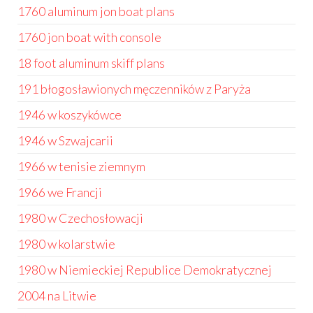
1760 aluminum jon boat plans
1760 jon boat with console
18 foot aluminum skiff plans
191 błogosławionych męczenników z Paryża
1946 w koszykówce
1946 w Szwajcarii
1966 w tenisie ziemnym
1966 we Francji
1980 w Czechosłowacji
1980 w kolarstwie
1980 w Niemieckiej Republice Demokratycznej
2004 na Litwie