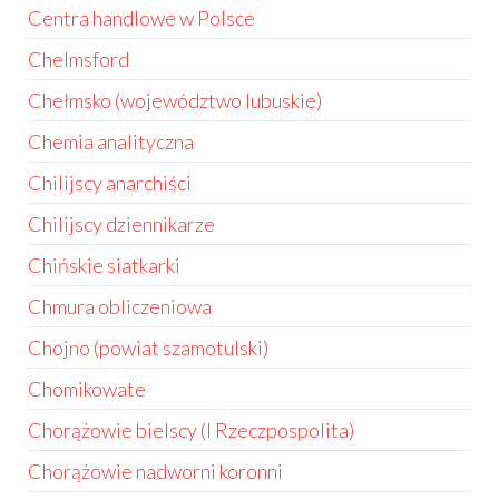
Centra handlowe w Polsce
Chelmsford
Chełmsko (województwo lubuskie)
Chemia analityczna
Chilijscy anarchiści
Chilijscy dziennikarze
Chińskie siatkarki
Chmura obliczeniowa
Chojno (powiat szamotulski)
Chomikowate
Chorążowie bielscy (I Rzeczpospolita)
Chorążowie nadworni koronni