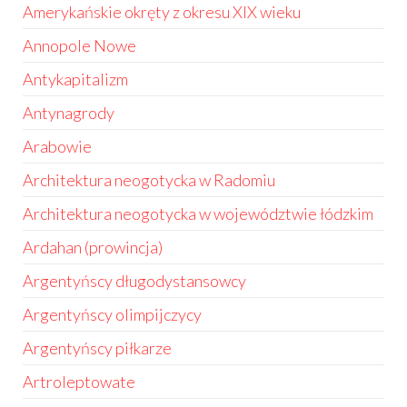
Amerykańskie okręty z okresu XIX wieku
Annopole Nowe
Antykapitalizm
Antynagrody
Arabowie
Architektura neogotycka w Radomiu
Architektura neogotycka w województwie łódzkim
Ardahan (prowincja)
Argentyńscy długodystansowcy
Argentyńscy olimpijczycy
Argentyńscy piłkarze
Artroleptowate