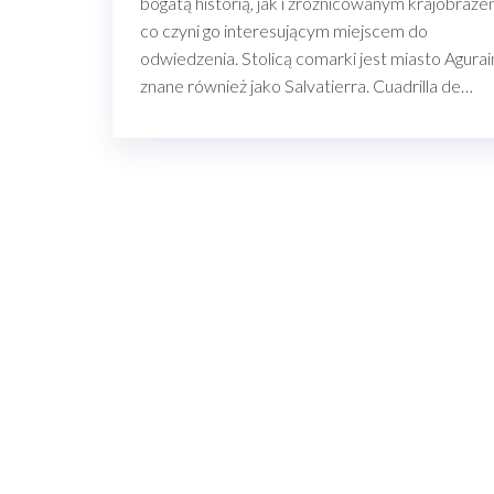
bogatą historią, jak i zróżnicowanym krajobraze
co czyni go interesującym miejscem do
odwiedzenia. Stolicą comarki jest miasto Agurai
znane również jako Salvatierra. Cuadrilla de…