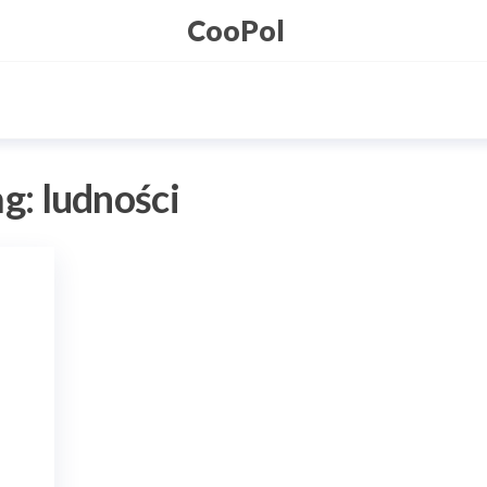
CooPol
ag:
ludności