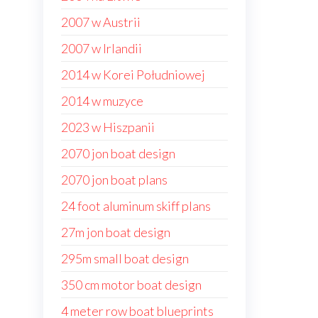
2007 w Austrii
2007 w Irlandii
2014 w Korei Południowej
2014 w muzyce
2023 w Hiszpanii
2070 jon boat design
2070 jon boat plans
24 foot aluminum skiff plans
27m jon boat design
295m small boat design
350 cm motor boat design
4 meter row boat blueprints