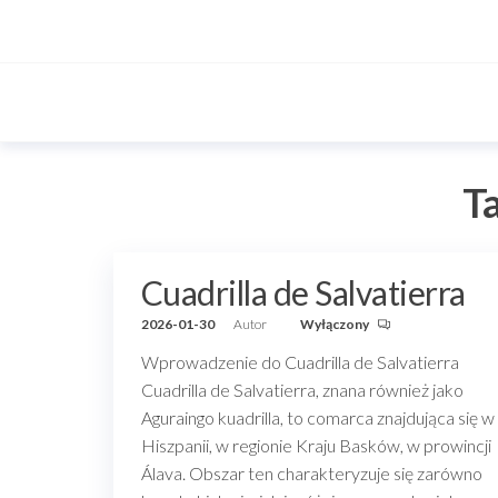
Przejdź
do
treści
T
Cuadrilla de Salvatierra
2026-01-30
Autor
Wyłączony
Wprowadzenie do Cuadrilla de Salvatierra
Cuadrilla de Salvatierra, znana również jako
Aguraingo kuadrilla, to comarca znajdująca się w
Hiszpanii, w regionie Kraju Basków, w prowincji
Álava. Obszar ten charakteryzuje się zarówno