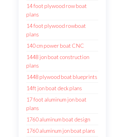
14 foot plywood row boat
plans
14 foot plywood rowboat
plans
140 cm power boat CNC
1448 jon boat construction
plans
1448 plywood boat blueprints
14ft jon boat deck plans
17 foot aluminum jon boat
plans
1760 aluminum boat design
1760 aluminum jon boat plans