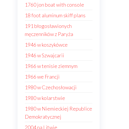
1760 jon boat with console
18 foot aluminum skiff plans
191 błogosławionych
męczenników z Paryża
1946 w koszykówce
1946 w Szwajcarii
1966 w tenisie ziemnym
1966 we Francji
1980 w Czechosłowacji
1980 w kolarstwie
1980 w Niemieckiej Republice
Demokratycznej
2004 na Litwie