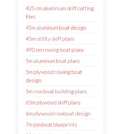
425 cm aluminium skiff cutting
files
45m aluminum boat design
45m utility skiff plans
490 cm rowing boat plans
5m aluminum boat plans
5m plywood rowing boat
design
5m row boat building plans
65m plywood skiff plans
6m plywood rowboat design
7m jon boat blueprints