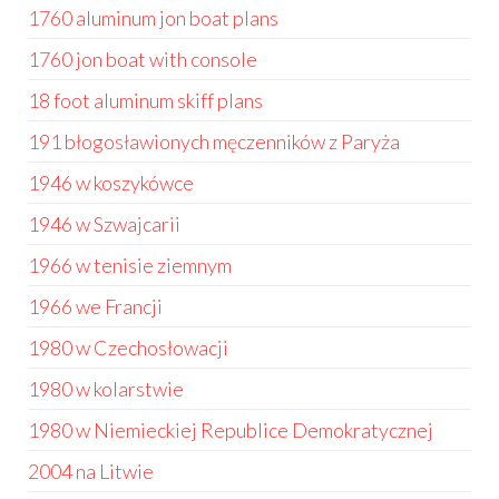
1760 aluminum jon boat plans
1760 jon boat with console
18 foot aluminum skiff plans
191 błogosławionych męczenników z Paryża
1946 w koszykówce
1946 w Szwajcarii
1966 w tenisie ziemnym
1966 we Francji
1980 w Czechosłowacji
1980 w kolarstwie
1980 w Niemieckiej Republice Demokratycznej
2004 na Litwie