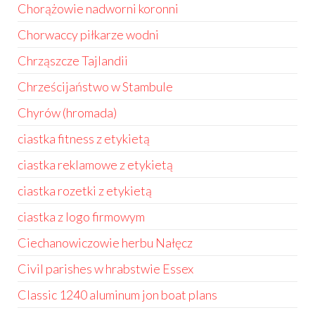
Chorążowie nadworni koronni
Chorwaccy piłkarze wodni
Chrząszcze Tajlandii
Chrześcijaństwo w Stambule
Chyrów (hromada)
ciastka fitness z etykietą
ciastka reklamowe z etykietą
ciastka rozetki z etykietą
ciastka z logo firmowym
Ciechanowiczowie herbu Nałęcz
Civil parishes w hrabstwie Essex
Classic 1240 aluminum jon boat plans