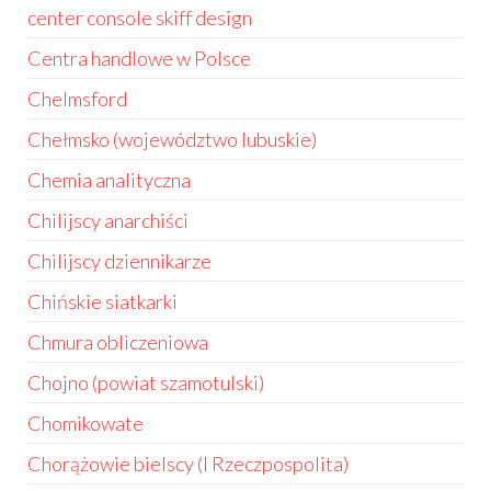
center console skiff design
Centra handlowe w Polsce
Chelmsford
Chełmsko (województwo lubuskie)
Chemia analityczna
Chilijscy anarchiści
Chilijscy dziennikarze
Chińskie siatkarki
Chmura obliczeniowa
Chojno (powiat szamotulski)
Chomikowate
Chorążowie bielscy (I Rzeczpospolita)