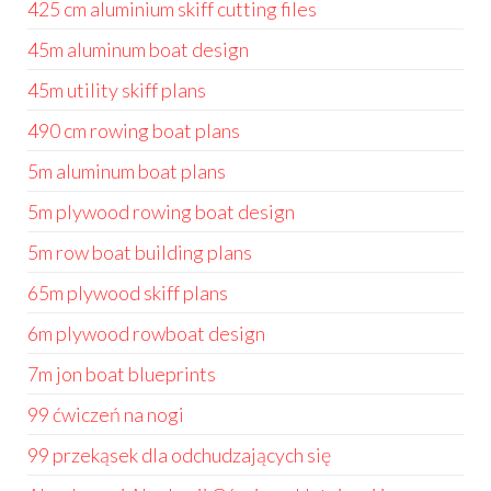
425 cm aluminium skiff cutting files
45m aluminum boat design
45m utility skiff plans
490 cm rowing boat plans
5m aluminum boat plans
5m plywood rowing boat design
5m row boat building plans
65m plywood skiff plans
6m plywood rowboat design
7m jon boat blueprints
99 ćwiczeń na nogi
99 przekąsek dla odchudzających się