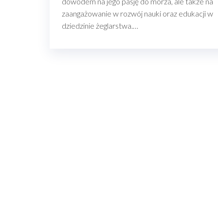
dowodem na jego pasję do morza, ale także na
zaangażowanie w rozwój nauki oraz edukacji w
dziedzinie żeglarstwa.…