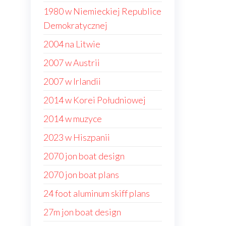
1980 w Niemieckiej Republice
Demokratycznej
2004 na Litwie
2007 w Austrii
2007 w Irlandii
2014 w Korei Południowej
2014 w muzyce
2023 w Hiszpanii
2070 jon boat design
2070 jon boat plans
24 foot aluminum skiff plans
27m jon boat design