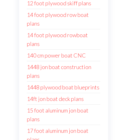
12 foot plywood skiff plans
14 foot plywood row boat
plans
14 foot plywood rowboat
plans
140 cm power boat CNC
1448 jon boat construction
plans
1448 plywood boat blueprints
14ft jon boat deck plans
15 foot aluminum jon boat
plans
17 foot aluminum jon boat
plans