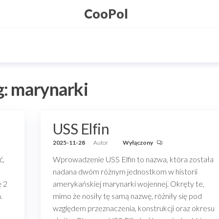
CooPol
g:
marynarki
USS Elfin
2025-11-28
Autor
Wyłączony
ć,
Wprowadzenie USS Elfin to nazwa, która została
nadana dwóm różnym jednostkom w historii
ę 2
amerykańskiej marynarki wojennej. Okręty te,
.
mimo że nosiły tę samą nazwę, różniły się pod
względem przeznaczenia, konstrukcji oraz okresu