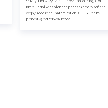
służby. Pierwszy USS Elfin był kanonierką, która
brała udział w działaniach podczas amerykańskiej
wojny secesyjnej, natomiast drugi USS Elfin był
jednostką patrolową, która…