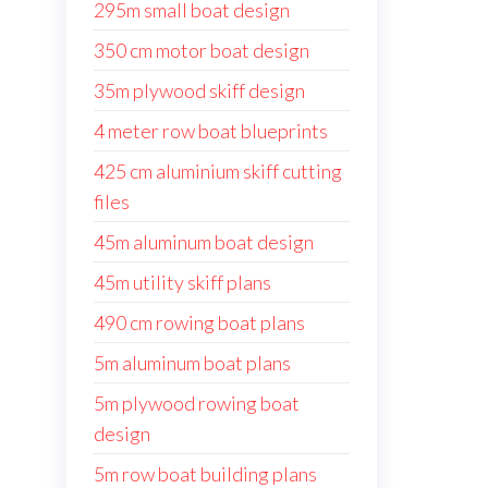
295m small boat design
350 cm motor boat design
35m plywood skiff design
4 meter row boat blueprints
425 cm aluminium skiff cutting
files
45m aluminum boat design
45m utility skiff plans
490 cm rowing boat plans
5m aluminum boat plans
5m plywood rowing boat
design
5m row boat building plans