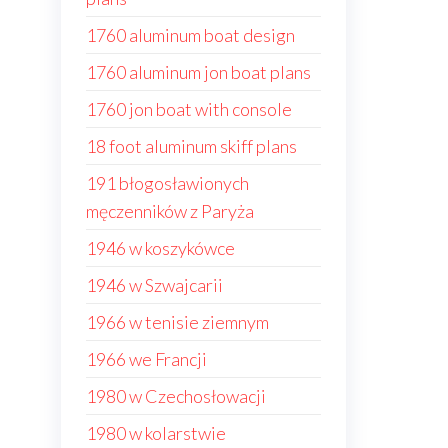
1760 aluminum boat design
1760 aluminum jon boat plans
1760 jon boat with console
18 foot aluminum skiff plans
191 błogosławionych
męczenników z Paryża
1946 w koszykówce
1946 w Szwajcarii
1966 w tenisie ziemnym
1966 we Francji
1980 w Czechosłowacji
1980 w kolarstwie