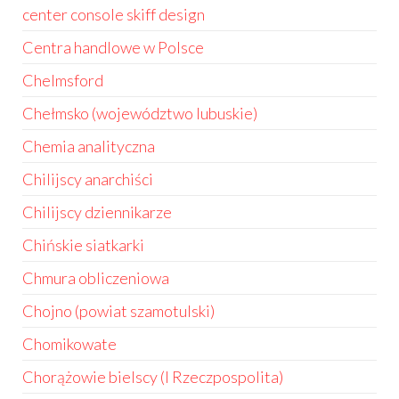
center console skiff design
Centra handlowe w Polsce
Chelmsford
Chełmsko (województwo lubuskie)
Chemia analityczna
Chilijscy anarchiści
Chilijscy dziennikarze
Chińskie siatkarki
Chmura obliczeniowa
Chojno (powiat szamotulski)
Chomikowate
Chorążowie bielscy (I Rzeczpospolita)