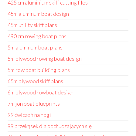
425 cm aluminium skiff cutting files
45m aluminum boat design
45m utility skiff plans
490 cm rowing boat plans
5m aluminum boat plans
5m plywood rowing boat design
5m row boat building plans
65m plywood skiff plans
6m plywood rowboat design
7m jon boat blueprints
99 ćwiczeń na nogi
99 przekąsek dla odchudzających się