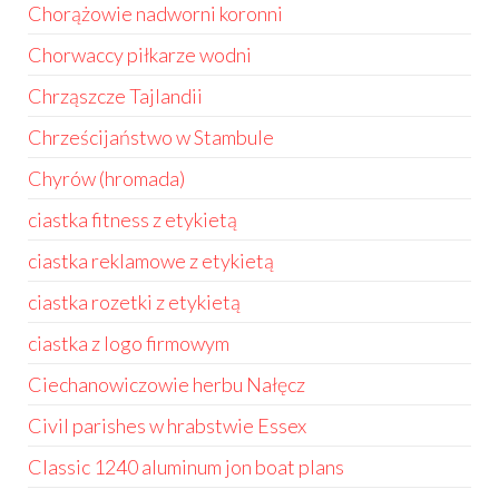
Chorążowie nadworni koronni
Chorwaccy piłkarze wodni
Chrząszcze Tajlandii
Chrześcijaństwo w Stambule
Chyrów (hromada)
ciastka fitness z etykietą
ciastka reklamowe z etykietą
ciastka rozetki z etykietą
ciastka z logo firmowym
Ciechanowiczowie herbu Nałęcz
Civil parishes w hrabstwie Essex
Classic 1240 aluminum jon boat plans