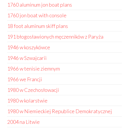
1760 aluminum jon boat plans
1760 jon boat with console
18 foot aluminum skiff plans
191 błogosławionych męczenników z Paryża
1946 w koszykówce
1946 w Szwajcarii
1966 w tenisie ziemnym
1966 we Francji
1980 w Czechosłowacji
1980 w kolarstwie
1980 w Niemieckiej Republice Demokratycznej
2004 na Litwie