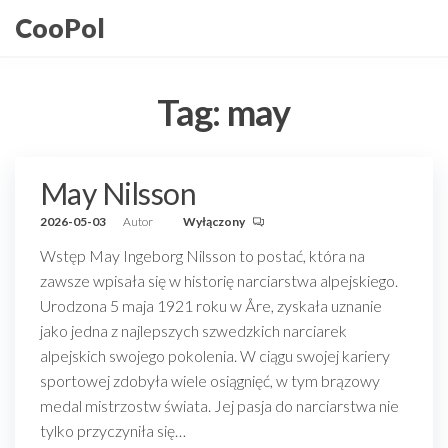
Przejdź
CooPol
do
treści
Tag:
may
May Nilsson
2026-05-03
Autor
Wyłączony
Wstęp May Ingeborg Nilsson to postać, która na
zawsze wpisała się w historię narciarstwa alpejskiego.
Urodzona 5 maja 1921 roku w Åre, zyskała uznanie
jako jedna z najlepszych szwedzkich narciarek
alpejskich swojego pokolenia. W ciągu swojej kariery
sportowej zdobyła wiele osiągnięć, w tym brązowy
medal mistrzostw świata. Jej pasja do narciarstwa nie
tylko przyczyniła się…