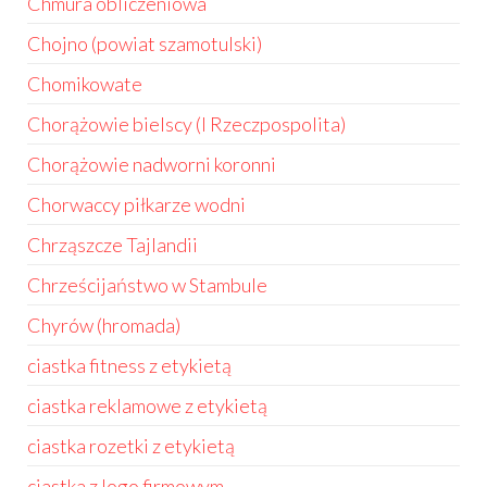
Chmura obliczeniowa
Chojno (powiat szamotulski)
Chomikowate
Chorążowie bielscy (I Rzeczpospolita)
Chorążowie nadworni koronni
Chorwaccy piłkarze wodni
Chrząszcze Tajlandii
Chrześcijaństwo w Stambule
Chyrów (hromada)
ciastka fitness z etykietą
ciastka reklamowe z etykietą
ciastka rozetki z etykietą
ciastka z logo firmowym