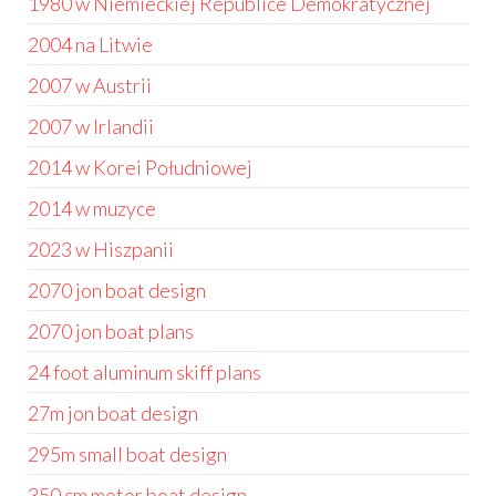
1980 w Niemieckiej Republice Demokratycznej
2004 na Litwie
2007 w Austrii
2007 w Irlandii
2014 w Korei Południowej
2014 w muzyce
2023 w Hiszpanii
2070 jon boat design
2070 jon boat plans
24 foot aluminum skiff plans
27m jon boat design
295m small boat design
350 cm motor boat design