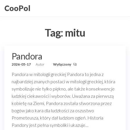
Przejdź
CooPol
do
treści
Tag:
mitu
Pandora
2026-05-17
Autor
Wyłączony
Pandora w mitologii greckiej Pandora to jedna z
najbardziej znanych postaci w mitologii greckiej, która
symbolizuje nie tylko piękno, ale także konsekwencje
ludzkiej ciekawości i wyborów. Uważana za pierwszą
kobietę na Ziemi, Pandora została stworzona przez
bogów jako kara dla ludzkości za oszustwo
Prometeusza, który dał ludziom ogień. Historia
Pandory jest pełna symboliki i ukazuje…