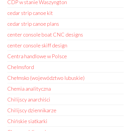
CDP w stanie Waszyngton
cedar strip canoe kit
cedar strip canoe plans
center console boat CNC designs
center console skiff design
Centra handlowe w Polsce
Chelmsford
Chełmsko (województwo lubuskie)
Chemia analityczna
Chilijscy anarchiści
Chilijscy dziennikarze
Chińskie siatkarki