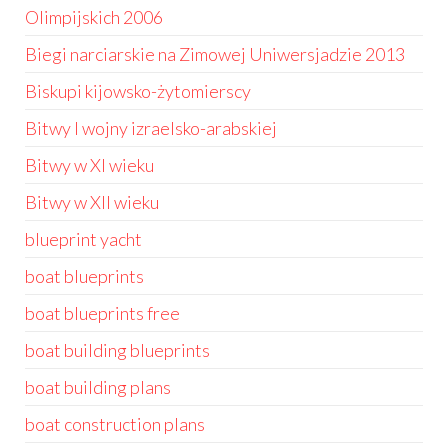
Olimpijskich 2006
Biegi narciarskie na Zimowej Uniwersjadzie 2013
Biskupi kijowsko-żytomierscy
Bitwy I wojny izraelsko-arabskiej
Bitwy w XI wieku
Bitwy w XII wieku
blueprint yacht
boat blueprints
boat blueprints free
boat building blueprints
boat building plans
boat construction plans