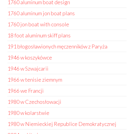
1760 aluminum boat design
1760 aluminum jon boat plans
1760 jon boat with console
18 foot aluminum skiff plans
191 błogosławionych męczenników z Paryża
1946 w koszykówce
1946 w Szwajcarii
1966 w tenisie ziemnym
1966 we Francji
1980 w Czechosłowacji
1980 w kolarstwie
1980 w Niemieckiej Republice Demokratycznej