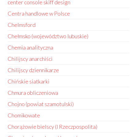
center console skiff design
Centra handlowe w Polsce
Chelmsford
Chełmsko (województwo lubuskie)
Chemia analityczna
Chilijscy anarchiści
Chilijscy dziennikarze
Chińskie siatkarki
Chmura obliczeniowa
Chojno (powiat szamotulski)
Chomikowate
Chorążowie bielscy (I Rzeczpospolita)