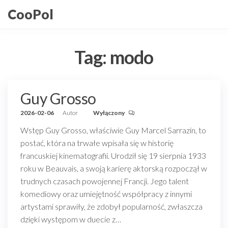
Przejdź
CooPol
do
treści
Tag:
modo
Guy Grosso
2026-02-06
Autor
Wyłączony
Wstęp Guy Grosso, właściwie Guy Marcel Sarrazin, to
postać, która na trwałe wpisała się w historię
francuskiej kinematografii. Urodził się 19 sierpnia 1933
roku w Beauvais, a swoją karierę aktorską rozpoczął w
trudnych czasach powojennej Francji. Jego talent
komediowy oraz umiejętność współpracy z innymi
artystami sprawiły, że zdobył popularność, zwłaszcza
dzięki występom w duecie z…