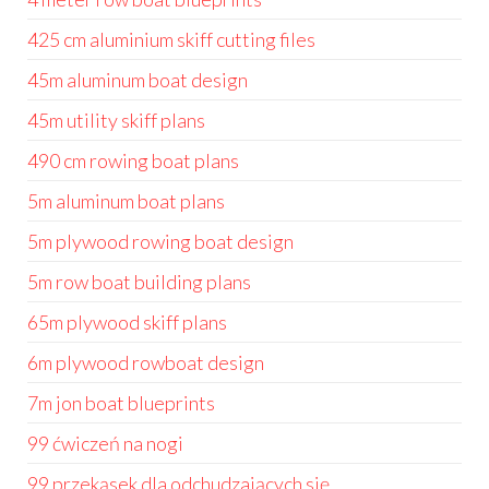
425 cm aluminium skiff cutting files
45m aluminum boat design
45m utility skiff plans
490 cm rowing boat plans
5m aluminum boat plans
5m plywood rowing boat design
5m row boat building plans
65m plywood skiff plans
6m plywood rowboat design
7m jon boat blueprints
99 ćwiczeń na nogi
99 przekąsek dla odchudzających się