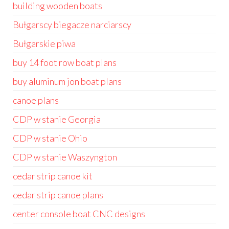
building wooden boats
Bułgarscy biegacze narciarscy
Bułgarskie piwa
buy 14 foot row boat plans
buy aluminum jon boat plans
canoe plans
CDP w stanie Georgia
CDP w stanie Ohio
CDP w stanie Waszyngton
cedar strip canoe kit
cedar strip canoe plans
center console boat CNC designs