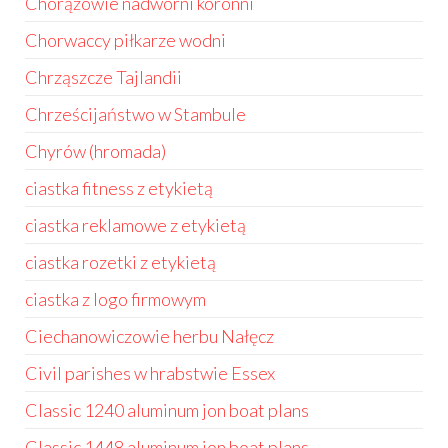
Chorążowie nadworni koronni
Chorwaccy piłkarze wodni
Chrząszcze Tajlandii
Chrześcijaństwo w Stambule
Chyrów (hromada)
ciastka fitness z etykietą
ciastka reklamowe z etykietą
ciastka rozetki z etykietą
ciastka z logo firmowym
Ciechanowiczowie herbu Nałęcz
Civil parishes w hrabstwie Essex
Classic 1240 aluminum jon boat plans
Classic 1448 aluminum jon boat plans