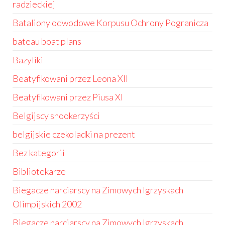
radzieckiej
Bataliony odwodowe Korpusu Ochrony Pogranicza
bateau boat plans
Bazyliki
Beatyfikowani przez Leona XII
Beatyfikowani przez Piusa XI
Belgijscy snookerzyści
belgijskie czekoladki na prezent
Bez kategorii
Bibliotekarze
Biegacze narciarscy na Zimowych Igrzyskach
Olimpijskich 2002
Biegacze narciarscy na Zimowych Igrzyskach