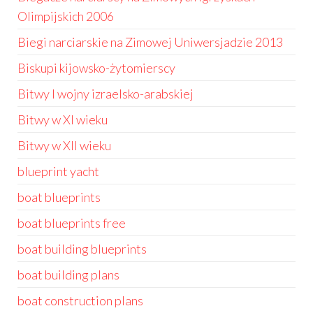
Olimpijskich 2006
Biegi narciarskie na Zimowej Uniwersjadzie 2013
Biskupi kijowsko-żytomierscy
Bitwy I wojny izraelsko-arabskiej
Bitwy w XI wieku
Bitwy w XII wieku
blueprint yacht
boat blueprints
boat blueprints free
boat building blueprints
boat building plans
boat construction plans