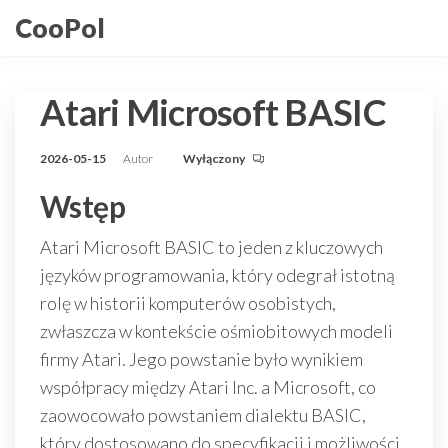
Przejdź
CooPol
do
treści
Atari Microsoft BASIC
2026-05-15
Autor
Wyłączony
Wstęp
Atari Microsoft BASIC to jeden z kluczowych
języków programowania, który odegrał istotną
rolę w historii komputerów osobistych,
zwłaszcza w kontekście ośmiobitowych modeli
firmy Atari. Jego powstanie było wynikiem
współpracy między Atari Inc. a Microsoft, co
zaowocowało powstaniem dialektu BASIC,
który dostosowano do specyfikacji i możliwości