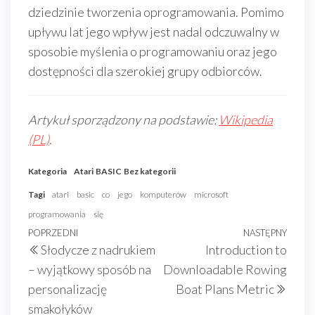
dziedzinie tworzenia oprogramowania. Pomimo
upływu lat jego wpływ jest nadal odczuwalny w
sposobie myślenia o programowaniu oraz jego
dostępności dla szerokiej grupy odbiorców.
Artykuł sporządzony na podstawie:
Wikipedia
(PL)
.
Kategoria
Atari
BASIC
Bez kategorii
Tagi
atari
basic
co
jego
komputerów
microsoft
programowania
się
Nawigacja
Poprzedni
POPRZEDNI
NASTĘPNY
Nast
Słodycze z nadrukiem
Introduction to
wpisu
wpis
wpis
– wyjątkowy sposób na
Downloadable Rowing
personalizację
Boat Plans Metric
smakołyków