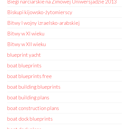
Biegi narciarskie na Zimowej Uniwersjadzie 2013
Biskupi kijowsko-żytomierscy
Bitwy I wojny izraelsko-arabskiej
Bitwy w XI wieku
Bitwy w XII wieku
blueprint yacht
boat blueprints
boat blueprints free
boat building blueprints
boat building plans
boat construction plans
boat dock blueprints