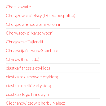
Chomikowate
Chorążowie bielscy (I Rzeczpospolita)
Chorążowie nadworni koronni
Chorwaccy piłkarze wodni
Chrząszcze Tajlandii
Chrześcijaństwo w Stambule
Chyrów (hromada)
ciastka fitness z etykietą
ciastka reklamowe z etykietą
ciastka rozetki z etykietą
ciastka z logo firmowym
Ciechanowiczowie herbu Nałęcz