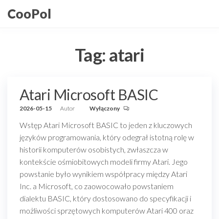
Przejdź
CooPol
do
treści
Tag:
atari
Atari Microsoft BASIC
2026-05-15
Autor
Wyłączony
Wstęp Atari Microsoft BASIC to jeden z kluczowych
języków programowania, który odegrał istotną rolę w
historii komputerów osobistych, zwłaszcza w
kontekście ośmiobitowych modeli firmy Atari. Jego
powstanie było wynikiem współpracy między Atari
Inc. a Microsoft, co zaowocowało powstaniem
dialektu BASIC, który dostosowano do specyfikacji i
możliwości sprzętowych komputerów Atari 400 oraz