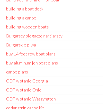
building a boat dock
building a canoe
building wooden boats
Bułgarscy biegacze narciarscy
Bułgarskie piwa
buy 14 foot row boat plans
buy aluminum jon boat plans
canoe plans
CDP w stanie Georgia
CDP w stanie Ohio
CDP w stanie Waszyngton
cedar strip canoe kit