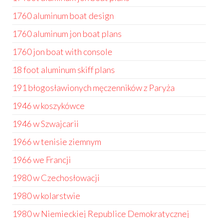
1760 aluminum boat design
1760 aluminum jon boat plans
1760 jon boat with console
18 foot aluminum skiff plans
191 błogosławionych męczenników z Paryża
1946 w koszykówce
1946 w Szwajcarii
1966 w tenisie ziemnym
1966 we Francji
1980 w Czechosłowacji
1980 w kolarstwie
1980 w Niemieckiej Republice Demokratycznej