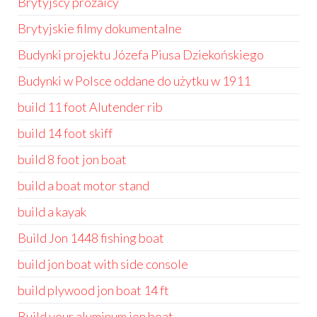
Brytyjscy prozaicy
Brytyjskie filmy dokumentalne
Budynki projektu Józefa Piusa Dziekońskiego
Budynki w Polsce oddane do użytku w 1911
build 11 foot Alutender rib
build 14 foot skiff
build 8 foot jon boat
build a boat motor stand
build a kayak
Build Jon 1448 fishing boat
build jon boat with side console
build plywood jon boat 14 ft
Build your aluminum jon boat