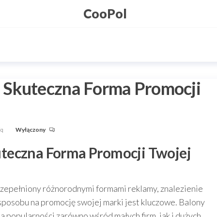
CooPol
 Skuteczna Forma Promocji
Fq
Wyłączony
teczna Forma Promocji Twojej
przepełniony różnorodnymi formami reklamy, znalezienie
sposobu na promocję swojej marki jest kluczowe. Balony
a popularności zarówno wśród małych firm, jak i dużych