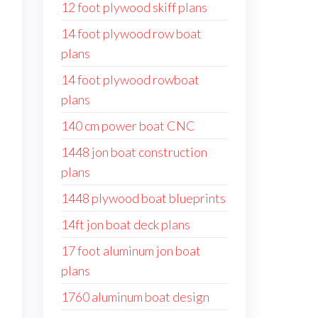
12 foot plywood skiff plans
14 foot plywood row boat
plans
14 foot plywood rowboat
l
plans
140 cm power boat CNC
1448 jon boat construction
plans
1448 plywood boat blueprints
.
14ft jon boat deck plans
17 foot aluminum jon boat
plans
1760 aluminum boat design