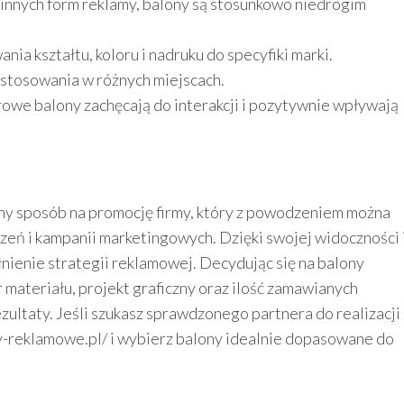
nnych form reklamy, balony są stosunkowo niedrogim
a kształtu, koloru i nadruku do specyfiki marki.
 stosowania w różnych miejscach.
owe balony zachęcają do interakcji i pozytywnie wpływają
ny sposób na promocję firmy, który z powodzeniem można
eń i kampanii marketingowych. Dzięki swojej widoczności 
nienie strategii reklamowej. Decydując się na balony
materiału, projekt graficzny oraz ilość zamawianych
zultaty. Jeśli szukasz sprawdzonego partnera do realizacji
y-reklamowe.pl/ i wybierz balony idealnie dopasowane do