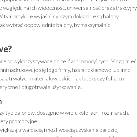
e względu na ich widoczność, uniwersalność oraz atrakcyjny
W tym artykule wyjaśnimy, czym dokładnie są balony
 jak wybrać odpowiednie balony, by maksymalnie
we?
tóre są wykorzystywane do celów promocyjnych. Mogą mieć
zchni nadrukowuje się logo firmy, hasła reklamowe lub inne
 z trwałych materiałów, takich jak lateks czy folia, co
eryczne i długotrwałe użytkowanie.
h
y typ balonów, dostępne w wielu kolorach i rozmiarach.
dżety promocyjne.
większą trwałością i możliwością uzyskania bardziej