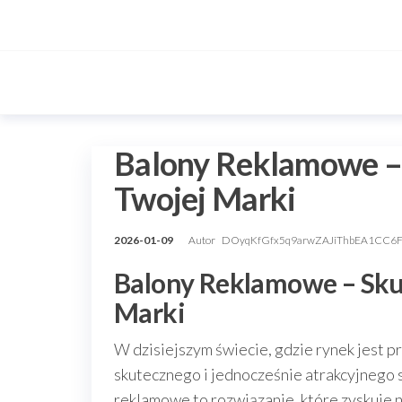
Przejdź
do
treści
Balony Reklamowe –
Twojej Marki
2026-01-09
Autor
DOyqKfGfx5q9arwZAJiThbEA1CC6
Balony Reklamowe – Sku
Marki
W dzisiejszym świecie, gdzie rynek jest 
skutecznego i jednocześnie atrakcyjnego 
reklamowe to rozwiązanie, które zyskuje n