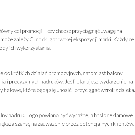
główny cel promocji – czy chcesz przyciągnąć uwagę na
może zależy Ci na długotrwałej ekspozycji marki. Każdy ce
dy ich wykorzystania.
e do krótkich działań promocyjnych, natomiast balony
ia i precyzyjnych nadruków. Jeśli planujesz wydarzenie na
helowe, które będą się unosić i przyciągać wzrok z daleka
lny nadruk. Logo powinno być wyraźne, a hasło reklamowe
ększa szansę na zauważenie przez potencjalnych klientów.