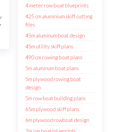
4 meter row boat blueprints
425 cm aluminium skiff cutting
Y
Następny
files
wpis
45m aluminum boat design
45m utility skiff plans
490 cm rowing boat plans
5m aluminum boat plans
5m plywood rowing boat
design
5m row boat building plans
65m plywood skiff plans
6m plywood rowboat design
7m jon boat blueprints