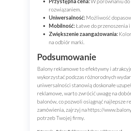
Przystępna cena:
W porównaniu do i
rozwiązaniem.
Uniwersalność:
Możliwość dopasowani
Mobilność:
Łatwe do przenoszenia i
Zwiększenie zaangażowania:
Kolor
na odbiór marki.
Podsumowanie
Balony reklamowe to efektywny i atrakcyj
wykorzystać podczas różnorodnych wydarz
uniwersalności stanowią doskonałe uzupeł
reklamowe, warto zwrócić uwagę na dobór 
balonów, co pozwoli osiągnąć najlepsze re
zamówienia, zajrzyj na https://www.balon
potrzeb Twojej firmy.