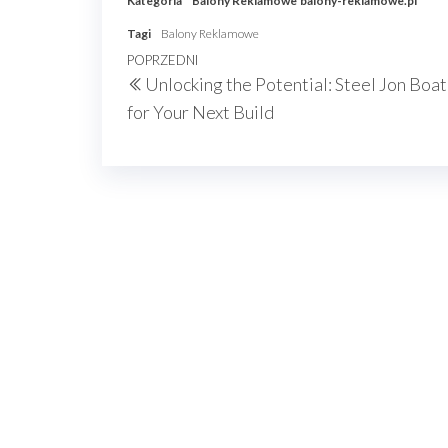
Kategoria
Balony Reklamowe
balony-reklamowe.pl
Tagi
Balony Reklamowe
Nawigacja
Poprzedni
POPRZEDNI
Unlocking the Potential: Steel Jon Boat
wpisu
wpis
for Your Next Build