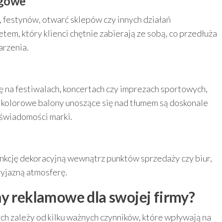
ngowe
festynów, otwarć sklepów czy innych działań
em, który klienci chętnie zabierają ze sobą, co przedłuża
arzenia.
 na festiwalach, koncertach czy imprezach sportowych,
, kolorowe balony unoszące się nad tłumem są doskonale
 świadomości marki.
nkcję dekoracyjną wewnątrz punktów sprzedaży czy biur,
zyjazną atmosferę.
ny reklamowe dla swojej firmy?
zależy od kilku ważnych czynników, które wpływają na