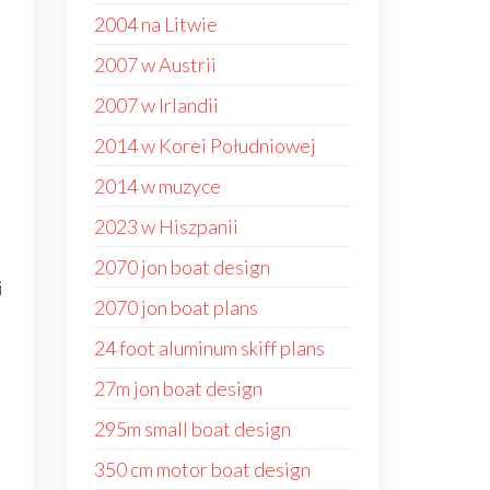
2004 na Litwie
2007 w Austrii
2007 w Irlandii
2014 w Korei Południowej
2014 w muzyce
2023 w Hiszpanii
2070 jon boat design
i
2070 jon boat plans
24 foot aluminum skiff plans
27m jon boat design
295m small boat design
350 cm motor boat design