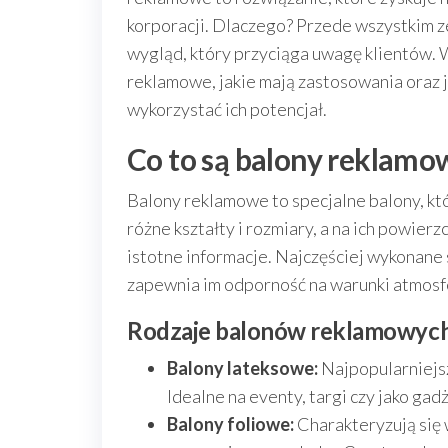
korporacji. Dlaczego? Przede wszystkim z
wygląd, który przyciąga uwagę klientów. 
reklamowe, jakie mają zastosowania oraz
wykorzystać ich potencjał.
Co to są balony reklamo
Balony reklamowe to specjalne balony, k
różne kształty i rozmiary, a na ich powier
istotne informacje. Najczęściej wykonane są
zapewnia im odporność na warunki atmosf
Rodzaje balonów reklamowyc
Balony lateksowe:
Najpopularniejsz
Idealne na eventy, targi czy jako ga
Balony foliowe:
Charakteryzują się 