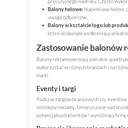
precyzyjnego nadruku. Często wykor
Balony helowe:
Napełniane helem, d
uwagę odbiorców.
Balony w kształcie logo lub produk
które doskonale podkreślają unikato
Zastosowanie balonów 
Balony reklamowe mają szerokie spektrum
wykorzystać w różnych branżach i na różn
marki.
Eventy i targi
Podczas targów branżowych czy eventów f
nośników reklamy. Umieszczone nad stoisk
potencjalnych klientów i wyróżniają firmę n