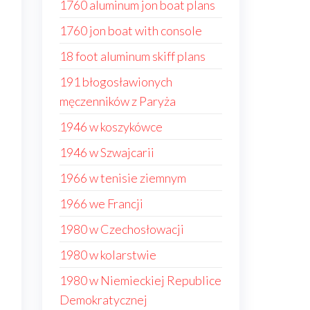
1760 aluminum jon boat plans
1760 jon boat with console
18 foot aluminum skiff plans
191 błogosławionych
męczenników z Paryża
1946 w koszykówce
1946 w Szwajcarii
1966 w tenisie ziemnym
1966 we Francji
1980 w Czechosłowacji
1980 w kolarstwie
1980 w Niemieckiej Republice
Demokratycznej