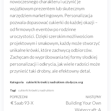
nowoczesnego charakteru i uczynić je
wyjątkowym prezentem lub skutecznym
narzędziem marketingowym. Personalizacja
pozwala dopasować cukierki do każdej okazji –
od firmowych eventów po rodzinne
uroczystości. Dzięki szerokim możliwościom
projektowym i smakowym, każdy może stworzyć
unikalne krówki, które zachwycą odbiorców.
Zachęcam do wypróbowania tej formy słodkiej
personalizacji i odkrycia, jak wiele radości może
przynieść taki drobny, ale efektowny detal.
Kategoria
cukierki krówki z nadrukiem
slodycze.org
Tagi
cukierki krówki z nadrukiem
Nawigacja
Poprzedni
POPRZEDNI
NASTĘPNY
Nast
Saab 93-X
Building Your Own
wpisu
wpis
wpis
Watercraft: A