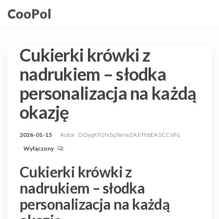
Przejdź
CooPol
do
treści
Cukierki krówki z
nadrukiem – słodka
personalizacja na każdą
okazję
2026-01-15
Autor
DOyqKfGfx5q9arwZAJiThbEA1CC6Fq
Wyłączony
Cukierki krówki z
nadrukiem – słodka
personalizacja na każdą