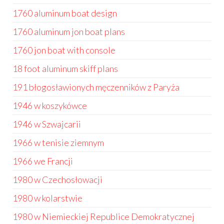
1760 aluminum boat design
1760 aluminum jon boat plans
1760 jon boat with console
18 foot aluminum skiff plans
191 błogosławionych męczenników z Paryża
1946 w koszykówce
1946 w Szwajcarii
1966 w tenisie ziemnym
1966 we Francji
1980 w Czechosłowacji
1980 w kolarstwie
1980 w Niemieckiej Republice Demokratycznej