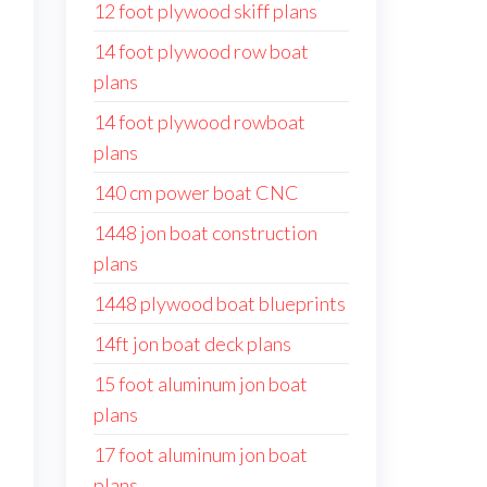
12 foot plywood skiff plans
14 foot plywood row boat
plans
14 foot plywood rowboat
plans
140 cm power boat CNC
1448 jon boat construction
plans
1448 plywood boat blueprints
14ft jon boat deck plans
15 foot aluminum jon boat
plans
17 foot aluminum jon boat
plans