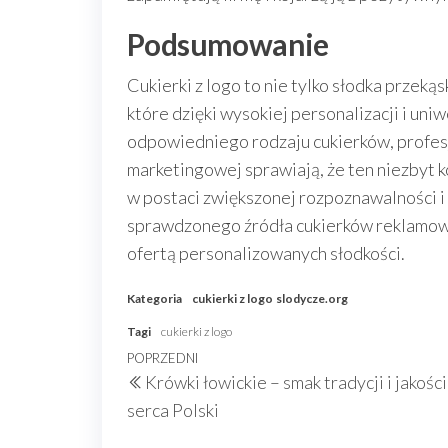
Podsumowanie
Cukierki z logo to nie tylko słodka przeką
które dzięki wysokiej personalizacji i un
odpowiedniego rodzaju cukierków, profes
marketingowej sprawiają, że ten niezbyt k
w postaci zwiększonej rozpoznawalności i 
sprawdzonego źródła cukierków reklamow
ofertą personalizowanych słodkości.
Kategoria
cukierki z logo
slodycze.org
Tagi
cukierki z logo
Nawigacja
Poprzedni
POPRZEDNI
Krówki łowickie – smak tradycji i jakości
wpisu
wpis
serca Polski