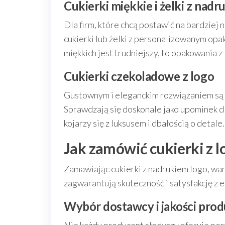
Cukierki miękkie i żelki z nadr
Dla firm, które chcą postawić na bardziej
cukierki lub żelki z personalizowanym op
miękkich jest trudniejszy, to opakowania z
Cukierki czekoladowe z logo
Gustownym i eleganckim rozwiązaniem są c
Sprawdzają się doskonale jako upominek 
kojarzy się z luksusem i dbałością o detale.
Jak zamówić cukierki z 
Zamawiając cukierki z nadrukiem logo, wa
zagwarantują skuteczność i satysfakcję z
Wybór dostawcy i jakości pro