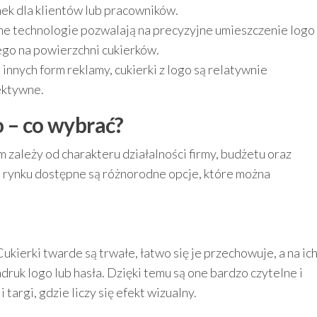
nek dla klientów lub pracowników.
e technologie pozwalają na precyzyjne umieszczenie logo
ego na powierzchni cukierków.
innych form reklamy, cukierki z logo są relatywnie
ektywne.
o – co wybrać?
zależy od charakteru działalności firmy, budżetu oraz
a rynku dostępne są różnorodne opcje, które można
kierki twarde są trwałe, łatwo się je przechowuje, a na ic
ruk logo lub hasła. Dzięki temu są one bardzo czytelne i
 targi, gdzie liczy się efekt wizualny.