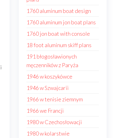
1760 aluminum boat design
1760 aluminum jon boat plans
i
1760 jon boat with console
18 foot aluminum skiff plans
191 błogosławionych
męczenników z Paryża
i
1946 w koszykówce
1946 w Szwajcarii
1966 w tenisie ziemnym
1966 we Francji
1980 w Czechosłowacji
1980 w kolarstwie