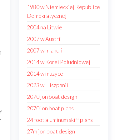
1980 w Niemieckiej Republice
Demokratycznej
2004 na Litwie
2007 w Austrii
2007 w Irlandii
i
2014 w Korei Południowej
2014 w muzyce
2023 w Hiszpanii
2070 jon boat design
2070 jon boat plans
Y
Następny
24 foot aluminum skiff plans
wpis
27m jon boat design