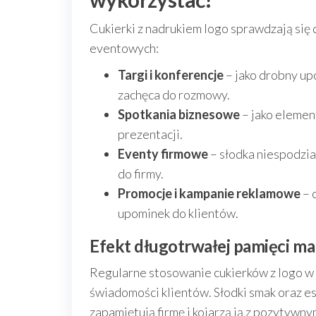
Cukierki z nadrukiem logo sprawdzają się
eventowych:
Targi i konferencje
– jako drobny up
zachęca do rozmowy.
Spotkania biznesowe
– jako elemen
prezentacji.
Eventy firmowe
– słodka niespodzi
do firmy.
Promocje i kampanie reklamowe
– 
upominek do klientów.
Efekt długotrwałej pamięci ma
Regularne stosowanie cukierków z logo w
świadomości klientów. Słodki smak oraz es
zapamiętują firmę i kojarzą ją z pozytywn