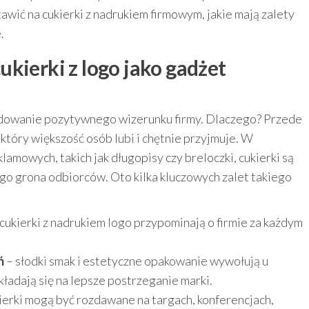
awić na cukierki z nadrukiem firmowym, jakie mają zalety
.
kierki z logo jako gadżet
budowanie pozytywnego wizerunku firmy. Dlaczego? Przede
 który większość osób lubi i chętnie przyjmuje. W
amowych, takich jak długopisy czy breloczki, cukierki są
iego grona odbiorców. Oto kilka kluczowych zalet takiego
cukierki z nadrukiem logo przypominają o firmie za każdym
ń
– słodki smak i estetyczne opakowanie wywołują u
ładają się na lepsze postrzeganie marki.
ierki mogą być rozdawane na targach, konferencjach,