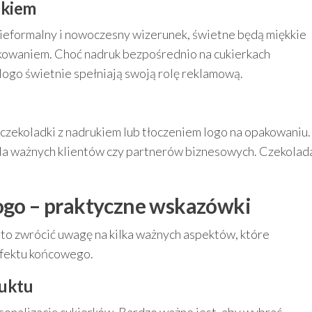
ukiem
 nieformalny i nowoczesny wizerunek, świetne będą miękkie
akowaniem. Choć nadruk bezpośrednio na cukierkach
 logo świetnie spełniają swoją rolę reklamową.
zekoladki z nadrukiem lub tłoczeniem logo na opakowaniu.
dla ważnych klientów czy partnerów biznesowych. Czekolad
logo – praktyczne wskazówki
rto zwrócić uwagę na kilka ważnych aspektów, które
 efektu końcowego.
duktu