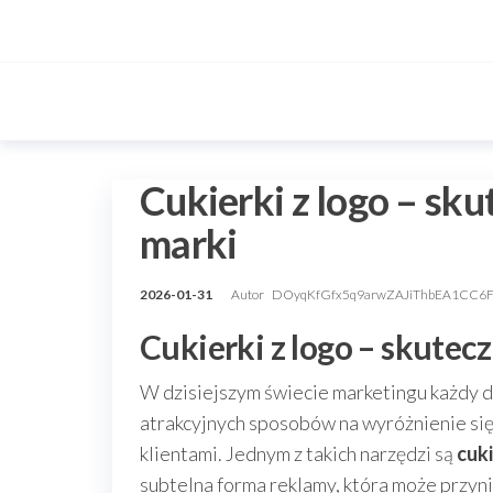
Przejdź
do
treści
Cukierki z logo – sk
marki
2026-01-31
Autor
DOyqKfGfx5q9arwZAJiThbEA1CC6
Cukierki z logo – skutec
W dzisiejszym świecie marketingu każdy de
atrakcyjnych sposobów na wyróżnienie się 
klientami. Jednym z takich narzędzi są
cuki
subtelna forma reklamy, która może przy