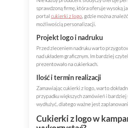
Nie każdy producent słodyczy oferuje per
sprawdzoną firmę, która oferuje wysoką ja
portal
cukierki z logo
, gdzie można znaleź
możliwością personalizacji.
Projekt logo i nadruku
Przed zleceniem nadruku warto przygotowa
nad układem graficznym. Im bardziej czytel
prezentowało na cukierkach.
Ilość i termin realizacji
Zamawiając cukierki z logo, warto dokładn
przypadku większych zamówień i bardziej 
wydłużyć, dlatego ważne jest zaplanowa
Cukierki z logo w kampan
wykorzystać?