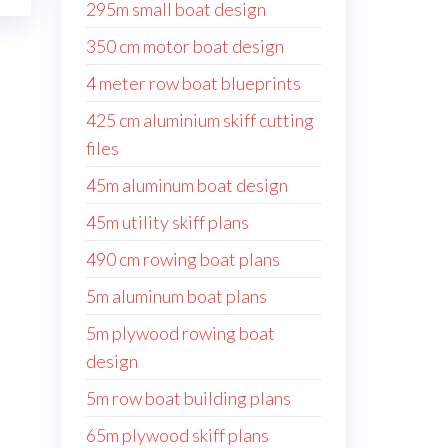
295m small boat design
350 cm motor boat design
4 meter row boat blueprints
425 cm aluminium skiff cutting
files
45m aluminum boat design
45m utility skiff plans
490 cm rowing boat plans
5m aluminum boat plans
5m plywood rowing boat
design
5m row boat building plans
65m plywood skiff plans