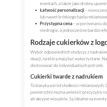
eventach, a także jako drobny upomi
Łatwość personalizacji
– nowoczesn
lub nawet krótkiego hasła reklamow
Przystępna cena
– w porównaniu do 
niedrogie, a jednocześnie bardzo ef
Rodzaje cukierków z log
Wybór odpowiednich słodyczy z nadrukiem 
okazji, na którą mają być wykorzystane. N
dostosować do indywidualnych potrzeb.
Cukierki twarde z nadrukiem
To klasyka wśród słodkości reklamowych. Cu
powierzchni można umieścić precyzyjny nad
atrakcyjne wizualnie. Są idealne na eventy i