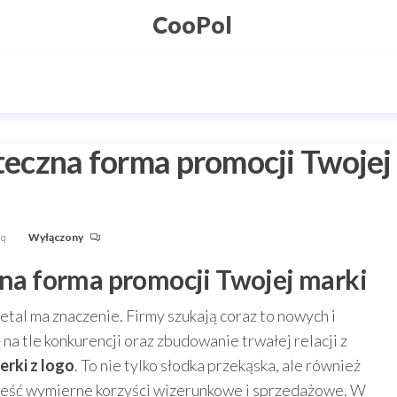
CooPol
uteczna forma promocji Twojej
Fq
Wyłączony
zna forma promocji Twojej marki
tal ma znaczenie. Firmy szukają coraz to nowych i
na tle konkurencji oraz zbudowanie trwałej relacji z
erki z logo
. To nie tylko słodka przekąska, ale również
nieść wymierne korzyści wizerunkowe i sprzedażowe. W