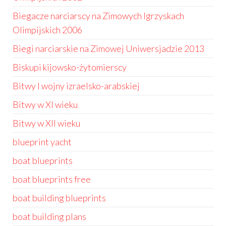
Biegacze narciarscy na Zimowych Igrzyskach
Olimpijskich 2006
Biegi narciarskie na Zimowej Uniwersjadzie 2013
Biskupi kijowsko-żytomierscy
Bitwy I wojny izraelsko-arabskiej
Bitwy w XI wieku
Bitwy w XII wieku
blueprint yacht
boat blueprints
boat blueprints free
boat building blueprints
boat building plans