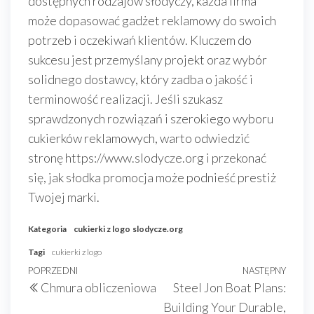
dostępnych rodzajów słodyczy, każda firma
może dopasować gadżet reklamowy do swoich
potrzeb i oczekiwań klientów. Kluczem do
sukcesu jest przemyślany projekt oraz wybór
solidnego dostawcy, który zadba o jakość i
terminowość realizacji. Jeśli szukasz
sprawdzonych rozwiązań i szerokiego wyboru
cukierków reklamowych, warto odwiedzić
stronę https://www.slodycze.org i przekonać
się, jak słodka promocja może podnieść prestiż
Twojej marki.
Kategoria
cukierki z logo
slodycze.org
Tagi
cukierki z logo
Nawigacja
Poprzedni
POPRZEDNI
NASTĘPNY
Nast
Chmura obliczeniowa
Steel Jon Boat Plans:
wpisu
wpis
wpis
Building Your Durable,