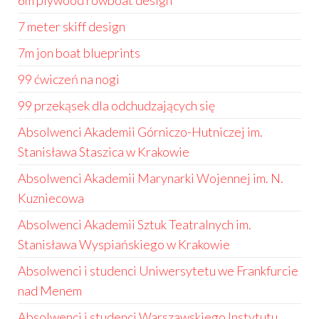
6m plywood rowboat design
7 meter skiff design
7m jon boat blueprints
99 ćwiczeń na nogi
99 przekąsek dla odchudzających się
Absolwenci Akademii Górniczo-Hutniczej im.
Stanisława Staszica w Krakowie
Absolwenci Akademii Marynarki Wojennej im. N.
Kuzniecowa
Absolwenci Akademii Sztuk Teatralnych im.
Stanisława Wyspiańskiego w Krakowie
Absolwenci i studenci Uniwersytetu we Frankfurcie
nad Menem
Absolwenci i studenci Warszawskiego Instytutu