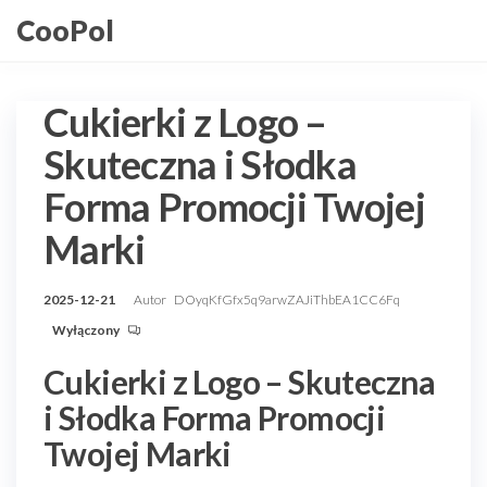
Przejdź
CooPol
do
treści
Cukierki z Logo –
Skuteczna i Słodka
Forma Promocji Twojej
Marki
2025-12-21
Autor
DOyqKfGfx5q9arwZAJiThbEA1CC6Fq
Wyłączony
Cukierki z Logo – Skuteczna
i Słodka Forma Promocji
Twojej Marki