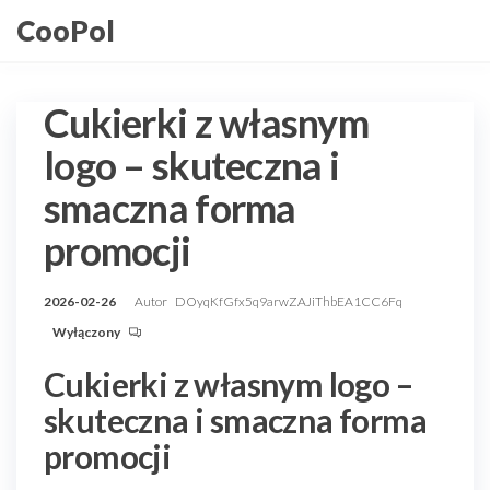
Przejdź
CooPol
do
treści
Cukierki z własnym
logo – skuteczna i
smaczna forma
promocji
2026-02-26
Autor
DOyqKfGfx5q9arwZAJiThbEA1CC6Fq
Wyłączony
Cukierki z własnym logo –
skuteczna i smaczna forma
promocji