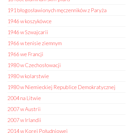
191 błogosławionych męczenników z Paryża
1946 w koszykówce
1946 w Szwajcarii
1966 w tenisie ziemnym
1966 we Francji
1980 w Czechosłowacji
1980 w kolarstwie
1980 w Niemieckiej Republice Demokratycznej
2004 na Litwie
2007 w Austrii
2007 w Irlandii
2014 w Korei Południowej