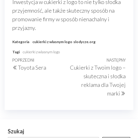
Inwestycja w cukierki z logo to nie tylko słodka
przyjemność, ale także skuteczny sposób na
promowanie firmy w sposób nienachalny i
przyjazny.
Kategoria
cukierki z wlasnym logo
slodycze.org
Tagi
cukierki z wlasnym logo
Nawigacja
Poprzedni
POPRZEDNI
NASTĘPNY
Nast
Toyota Sera
Cukierki z Twoim logo –
wpisu
wpis
wpis
skuteczna i słodka
reklama dla Twojej
marki
Szukaj