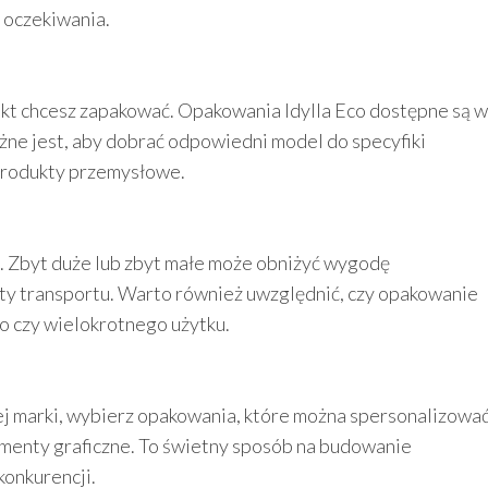
 oczekiwania.
ukt chcesz zapakować. Opakowania Idylla Eco dostępne są w
żne jest, aby dobrać odpowiedni model do specyfiki
 produkty przemysłowe.
a. Zbyt duże lub zbyt małe może obniżyć wygodę
ty transportu. Warto również uwzględnić, czy opakowanie
 czy wielokrotnego użytku.
ej marki, wybierz opakowania, które można spersonalizowa
lementy graficzne. To świetny sposób na budowanie
konkurencji.