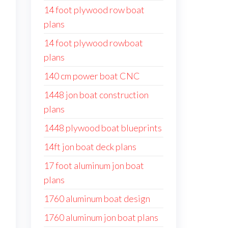
14 foot plywood row boat
plans
14 foot plywood rowboat
plans
140 cm power boat CNC
1448 jon boat construction
plans
1448 plywood boat blueprints
14ft jon boat deck plans
17 foot aluminum jon boat
plans
1760 aluminum boat design
1760 aluminum jon boat plans