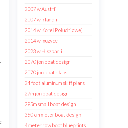
2007 w Austrii
2007 w Irlandii
2014 w Korei Południowej
2014 w muzyce
2023 w Hiszpanii
2070 jon boat design
h
2070 jon boat plans
24 foot aluminum skiff plans
27m jon boat design
295m small boat design
350 cm motor boat design
e
4 meter row boat blueprints