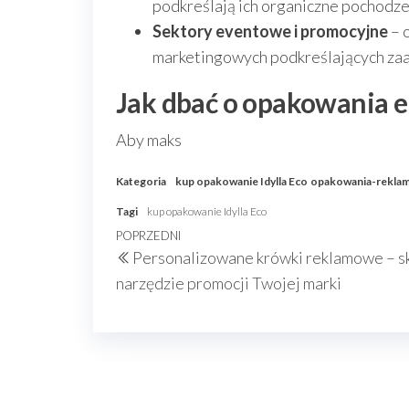
podkreślają ich organiczne pochodze
Sektory eventowe i promocyjne
– 
marketingowych podkreślających zaa
Jak dbać o opakowania e
Aby maks
Kategoria
kup opakowanie Idylla Eco
opakowania-rekla
Tagi
kup opakowanie Idylla Eco
Nawigacja
Poprzedni
POPRZEDNI
Personalizowane krówki reklamowe – s
wpisu
wpis
narzędzie promocji Twojej marki