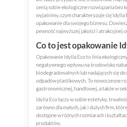
cenią sobie ekologiczne rozwiązania bez k
wyjaśnimy, czym charakteryzuje się Idylla E
opakowanie dla swojego biznesu. Dowiesz 
pewność najwyższej jakości i atrakcyjnej c
Co to jest opakowanie Id
Opakowanie Idylla Eco to linia ekologiczn
negatywnego wpływu na środowisko natural
biodegradowalnych lub nadających się do 
odpadów plastikowych. To nowoczesne roz
gastronomicznej, handlowej, a także w se
Idylla Eco łączy w sobie estetykę, trwało
zarówno dla małych, jak i dużych firm, któ
dostępne w różnych rozmiarach i kształta
produktów.