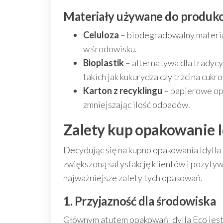
Materiały używane do produkcj
Celuloza
– biodegradowalny materia
w środowisku.
Bioplastik
– alternatywa dla tradyc
takich jak kukurydza czy trzcina cukr
Karton z recyklingu
– papierowe op
zmniejszając ilość odpadów.
Zalety kup opakowanie I
Decydując się na kupno opakowania Idylla E
zwiększoną satysfakcję klientów i pozyty
najważniejsze zalety tych opakowań.
1. Przyjazność dla środowiska
Głównym atutem opakowań Idylla Eco jest 