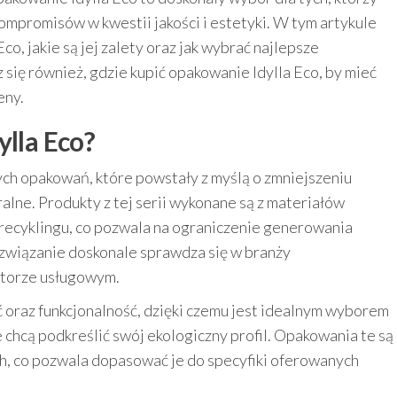
ompromisów w kwestii jakości i estetyki. W tym artykule
co, jakie są jej zalety oraz jak wybrać najlepsze
się również, gdzie kupić opakowanie Idylla Eco, by mieć
eny.
ylla Eco?
ych opakowań, które powstały z myślą o zmniejszeniu
ne. Produkty z tej serii wykonane są z materiałów
recyklingu, co pozwala na ograniczenie generowania
wiązanie doskonale sprawdza się w branży
ktorze usługowym.
ść oraz funkcjonalność, dzięki czemu jest idealnym wyborem
re chcą podkreślić swój ekologiczny profil. Opakowania te są
ch, co pozwala dopasować je do specyfiki oferowanych