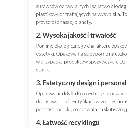
surowców odnawialnych i są łatwo biodeg
plastikowych trafiających na wysypiska. To
przyszłość naszej planety.
2. Wysoka jakość i trwałość
Pomimo ekologicznego charakteru opakowań
estetyki. Opakowania są odporne na uszko
w przypadku produktów spożywczych. Dzię
stanie.
3. Estetyczny design i personal
Opakowania Idylla Eco cechują się nowoc
dopasować do identyfikacji wizualnej firm
poprzez nadruki, co pozwala na skuteczną 
4. Łatwość recyklingu