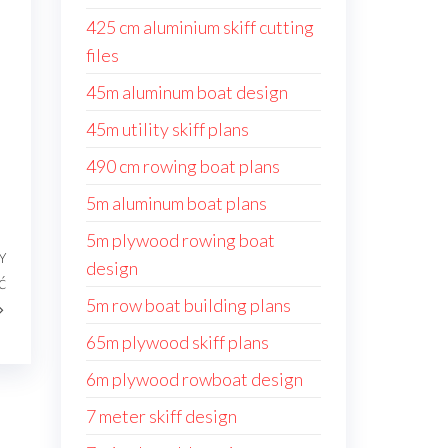
425 cm aluminium skiff cutting
files
45m aluminum boat design
45m utility skiff plans
490 cm rowing boat plans
5m aluminum boat plans
5m plywood rowing boat
Y
Następny
design
ć
wpis
5m row boat building plans
65m plywood skiff plans
6m plywood rowboat design
7 meter skiff design