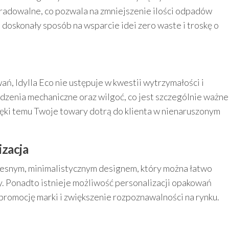
radowalne, co pozwala na zmniejszenie ilości odpadów
 doskonały sposób na wsparcie idei zero waste i troskę o
, Idylla Eco nie ustępuje w kwestii wytrzymałości i
dzenia mechaniczne oraz wilgoć, co jest szczególnie ważne
ki temu Twoje towary dotrą do klienta w nienaruszonym
izacja
zesnym, minimalistycznym designem, który można łatwo
y. Ponadto istnieje możliwość personalizacji opakowań
promocję marki i zwiększenie rozpoznawalności na rynku.