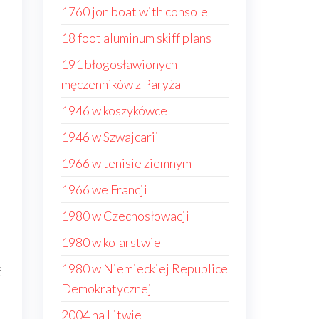
1760 jon boat with console
18 foot aluminum skiff plans
191 błogosławionych
męczenników z Paryża
1946 w koszykówce
1946 w Szwajcarii
1966 w tenisie ziemnym
1966 we Francji
1980 w Czechosłowacji
1980 w kolarstwie
1980 w Niemieckiej Republice
ć
Demokratycznej
2004 na Litwie