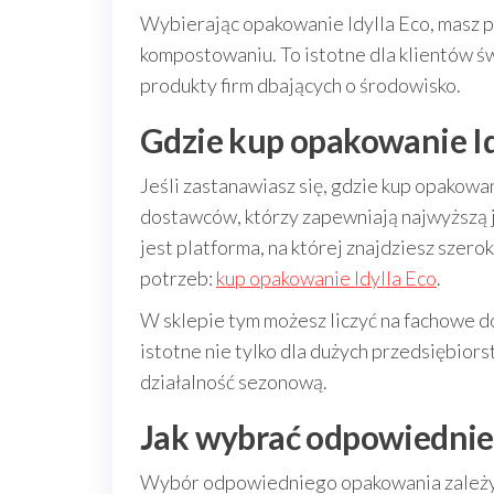
Wybierając opakowanie Idylla Eco, masz p
kompostowaniu. To istotne dla klientów ś
produkty firm dbających o środowisko.
Gdzie kup opakowanie Id
Jeśli zastanawiasz się, gdzie kup opakowa
dostawców, którzy zapewniają najwyższą j
jest platforma, na której znajdziesz sze
potrzeb:
kup opakowanie Idylla Eco
.
W sklepie tym możesz liczyć na fachowe do
istotne nie tylko dla dużych przedsiębiors
działalność sezonową.
Jak wybrać odpowiednie 
Wybór odpowiedniego opakowania zależy o