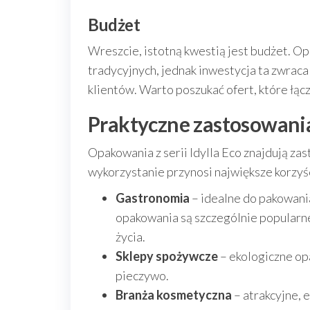
Budżet
Wreszcie, istotną kwestią jest budżet. O
tradycyjnych, jednak inwestycja ta zwraca
klientów. Warto poszukać ofert, które łącz
Praktyczne zastosowania
Opakowania z serii Idylla Eco znajdują za
wykorzystanie przynosi największe korzyśc
Gastronomia
– idealne do pakowani
opakowania są szczególnie popularne
życia.
Sklepy spożywcze
– ekologiczne op
pieczywo.
Branża kosmetyczna
– atrakcyjne, 