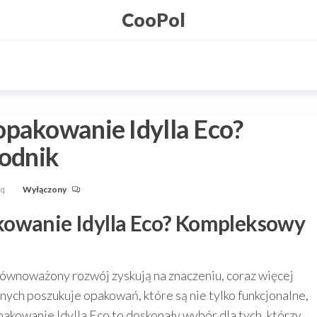
CooPol
opakowanie Idylla Eco?
odnik
Fq
Wyłączony
kowanie Idylla Eco? Kompleksowy
zrównoważony rozwój zyskują na znaczeniu, coraz więcej
ych poszukuje opakowań, które są nie tylko funkcjonalne,
pakowanie Idylla Eco to doskonały wybór dla tych, którzy