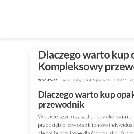
Przejdź
do
treści
Dlaczego warto kup 
Kompleksowy przew
2026-05-11
Autor
DOyqKfGfx5q9arwZAJiThbEA1CC6
Dlaczego warto kup opa
przewodnik
W dzisiejszych czasach, kiedy ekologia i 
przedsiębiorstw oraz klientów indywidualn
ale także przyjazne dla środowiska. Kup o