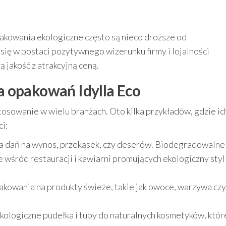
pakowania ekologiczne często są nieco droższe od
 się w postaci pozytywnego wizerunku firmy i lojalności
ą jakość z atrakcyjną ceną.
 opakowań Idylla Eco
stosowanie w wielu branżach. Oto kilka przykładów, gdzie ic
i:
a dań na wynos, przekąsek, czy deserów. Biodegradowalne
 wśród restauracji i kawiarni promujących ekologiczny styl
akowania na produkty świeże, takie jak owoce, warzywa czy
ekologiczne pudełka i tuby do naturalnych kosmetyków, któr