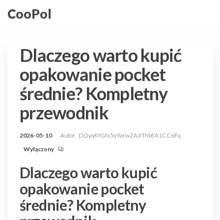
Przejdź
CooPol
do
treści
Dlaczego warto kupić
opakowanie pocket
średnie? Kompletny
przewodnik
2026-05-10
Autor
DOyqKfGfx5q9arwZAJiThbEA1CC6Fq
Wyłączony
Dlaczego warto kupić
opakowanie pocket
średnie? Kompletny