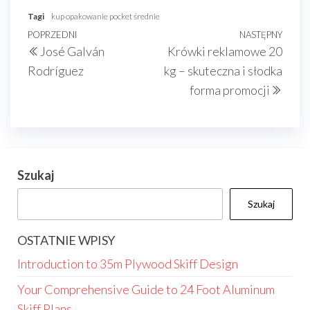
Tagi
kup opakowanie pocket średnie
Nawigacja
Poprzedni
POPRZEDNI
NASTĘPNY
Nast
José Galván
Krówki reklamowe 20
wpisu
wpis
wpis
Rodríguez
kg – skuteczna i słodka
forma promocji
Szukaj
Szukaj
OSTATNIE WPISY
Introduction to 35m Plywood Skiff Design
Your Comprehensive Guide to 24 Foot Aluminum
Skiff Plans