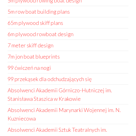
5m plywood rowing boat design
5m row boat building plans
65m plywood skiff plans
6m plywood rowboat design
7 meter skiff design
7m jon boat blueprints
99 ćwiczeń na nogi
99 przekąsek dla odchudzających się
Absolwenci Akademii Górniczo-Hutniczej im.
Stanisława Staszica w Krakowie
Absolwenci Akademii Marynarki Wojennej im. N.
Kuzniecowa
Absolwenci Akademii Sztuk Teatralnych im.