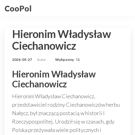
Przejdź
CooPol
do
treści
Hieronim Władysław
Ciechanowicz
2026-05-27
Autor
Wyłączony
Hieronim Władysław
Ciechanowicz
Hieronim Władysław Ciechanowicz,
przedstawiciel rodziny Ciechanowiczów herbu
Nałęcz, był znaczącą postacią w historii I
Rzeczypospolitej. Urodził się w czasach, gdy
Polska przeżywała wiele politycznych i