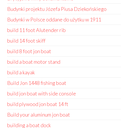
Budynki projektu Józefa Piusa Dziekońskiego
Budynki w Polsce oddane do użytku w 1911
build 11 foot Alutender rib
build 14 foot skiff
build 8 foot jon boat
build a boat motor stand
build a kayak
Build Jon 1448 fishing boat
build jon boat with side console
build plywood jon boat 14 ft
Build your aluminum jon boat
building a boat dock