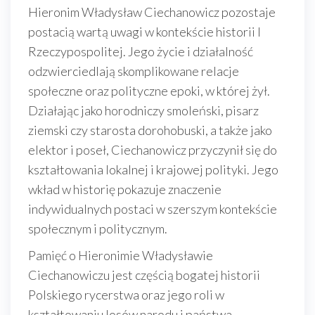
Hieronim Władysław Ciechanowicz pozostaje
postacią wartą uwagi w kontekście historii I
Rzeczypospolitej. Jego życie i działalność
odzwierciedlają skomplikowane relacje
społeczne oraz polityczne epoki, w której żył.
Działając jako horodniczy smoleński, pisarz
ziemski czy starosta dorohobuski, a także jako
elektor i poseł, Ciechanowicz przyczynił się do
kształtowania lokalnej i krajowej polityki. Jego
wkład w historię pokazuje znaczenie
indywidualnych postaci w szerszym kontekście
społecznym i politycznym.
Pamięć o Hieronimie Władysławie
Ciechanowiczu jest częścią bogatej historii
Polskiego rycerstwa oraz jego roli w
kształtowaniu losów narodu i państwa