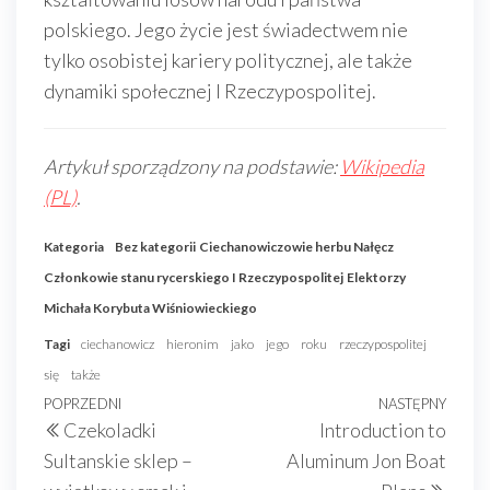
polskiego. Jego życie jest świadectwem nie
tylko osobistej kariery politycznej, ale także
dynamiki społecznej I Rzeczypospolitej.
Artykuł sporządzony na podstawie:
Wikipedia
(PL)
.
Kategoria
Bez kategorii
Ciechanowiczowie herbu Nałęcz
Członkowie stanu rycerskiego I Rzeczypospolitej
Elektorzy
Michała Korybuta Wiśniowieckiego
Tagi
ciechanowicz
hieronim
jako
jego
roku
rzeczypospolitej
się
także
Nawigacja
Poprzedni
POPRZEDNI
NASTĘPNY
Nast
Czekoladki
Introduction to
wpisu
wpis
wpis
Sultanskie sklep –
Aluminum Jon Boat