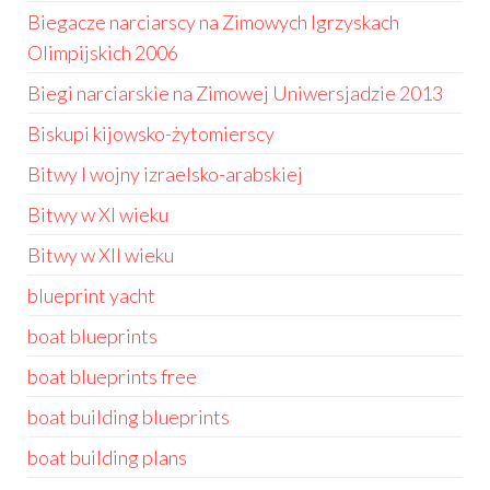
Biegacze narciarscy na Zimowych Igrzyskach
Olimpijskich 2006
Biegi narciarskie na Zimowej Uniwersjadzie 2013
Biskupi kijowsko-żytomierscy
Bitwy I wojny izraelsko-arabskiej
Bitwy w XI wieku
Bitwy w XII wieku
blueprint yacht
boat blueprints
boat blueprints free
boat building blueprints
boat building plans