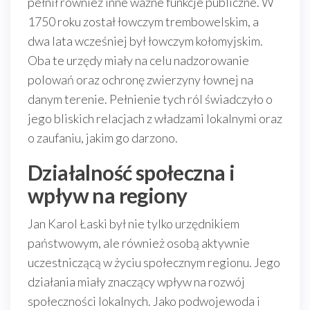
pełnił również inne ważne funkcje publiczne. W
1750 roku został łowczym trembowelskim, a
dwa lata wcześniej był łowczym kołomyjskim.
Oba te urzędy miały na celu nadzorowanie
polowań oraz ochronę zwierzyny łownej na
danym terenie. Pełnienie tych ról świadczyło o
jego bliskich relacjach z władzami lokalnymi oraz
o zaufaniu, jakim go darzono.
Działalność społeczna i
wpływ na regiony
Jan Karol Łaski był nie tylko urzędnikiem
państwowym, ale również osobą aktywnie
uczestniczącą w życiu społecznym regionu. Jego
działania miały znaczący wpływ na rozwój
społeczności lokalnych. Jako podwojewoda i