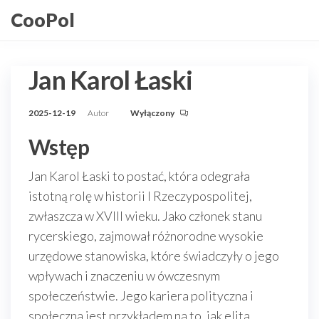
Przejdź
CooPol
do
treści
Jan Karol Łaski
2025-12-19
Autor
Wyłączony
Wstęp
Jan Karol Łaski to postać, która odegrała
istotną rolę w historii I Rzeczypospolitej,
zwłaszcza w XVIII wieku. Jako członek stanu
rycerskiego, zajmował różnorodne wysokie
urzędowe stanowiska, które świadczyły o jego
wpływach i znaczeniu w ówczesnym
społeczeństwie. Jego kariera polityczna i
społeczna jest przykładem na to, jak elita