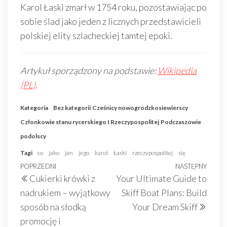
Karol Łaski zmarł w 1754 roku, pozostawiając po
sobie ślad jako jeden z licznych przedstawicieli
polskiej elity szlacheckiej tamtej epoki.
Artykuł sporządzony na podstawie:
Wikipedia
(PL)
.
Kategoria
Bez kategorii
Cześnicy nowogrodzkosiewierscy
Członkowie stanu rycerskiego I Rzeczypospolitej
Podczaszowie
podolscy
Tagi
co
jako
jan
jego
karol
Łaski
rzeczypospolitej
się
Nawigacja
Poprzedni
POPRZEDNI
NASTĘPNY
Nast
Cukierki krówki z
Your Ultimate Guide to
wpisu
wpis
wpis
nadrukiem – wyjątkowy
Skiff Boat Plans: Build
sposób na słodką
Your Dream Skiff
promocję i