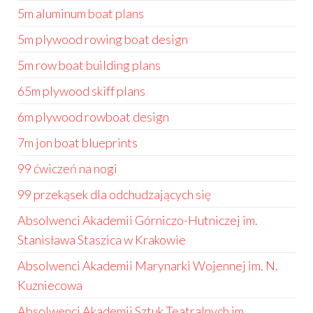
5m aluminum boat plans
5m plywood rowing boat design
5m row boat building plans
65m plywood skiff plans
6m plywood rowboat design
7m jon boat blueprints
99 ćwiczeń na nogi
99 przekąsek dla odchudzających się
Absolwenci Akademii Górniczo-Hutniczej im.
Stanisława Staszica w Krakowie
Absolwenci Akademii Marynarki Wojennej im. N.
Kuzniecowa
Absolwenci Akademii Sztuk Teatralnych im.