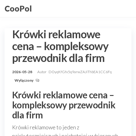
Przejdź
CooPol
do
treści
Krówki reklamowe
cena – kompleksowy
przewodnik dla firm
2026-05-28
Autor
DOyqKfGfx5q9arwZAJiThbEA1CC6Fq
Wyłączony
Krówki reklamowe cena –
kompleksowy przewodnik
dla firm
Krówki reklamowe to jeden z
najskuteczniejszych i najchętniej wybieranych