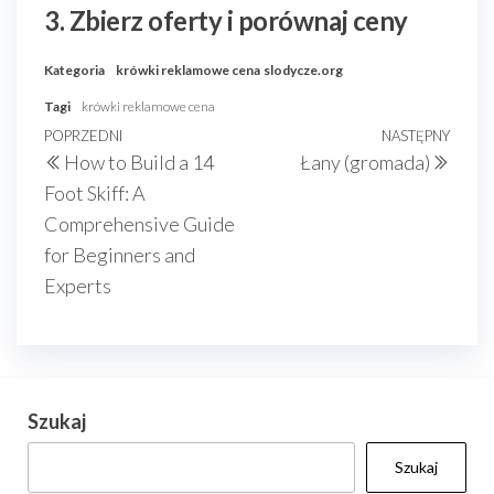
3. Zbierz oferty i porównaj ceny
Kategoria
krówki reklamowe cena
slodycze.org
Tagi
krówki reklamowe cena
Nawigacja
Poprzedni
POPRZEDNI
NASTĘPNY
Nast
How to Build a 14
Łany (gromada)
wpisu
wpis
wpis
Foot Skiff: A
Comprehensive Guide
for Beginners and
Experts
Szukaj
Szukaj