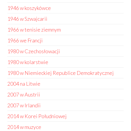
1946 w koszykówce
1946 w Szwajcarii
1966 w tenisie ziemnym
1966 we Francji
1980 w Czechosłowacji
1980 w kolarstwie
1980 w Niemieckiej Republice Demokratycznej
2004 na Litwie
2007 w Austrii
2007 w Irlandii
2014 w Korei Południowej
2014 w muzyce