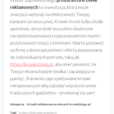
Wybór odpowiedniego
producenta krówek
reklamowych
to inwestycja, która może
znacząco wpłynąć na efektywność Twojej
kampanii promocyjnej. Krówki to nie tylko słodki
upominek, ale przede wszystkim skuteczne
narzędzie budowania rozpoznawalności marki i
pozytywnych relacji z klientami. Warto postawić
na firmę z doświadczeniem i ofertą dopasowaną
do indywidualnych potrzeb, taką jak
https://krowkizlogo.pl
, aby mieć pewność, że
Twoja reklama będzie słodka i zapadająca w
pamięć. Starannie zaprojektowane krówki
reklamowe potrafią zdziałać więcej niż wiele
tradycyjnych gadżetów – przekonaj się sam!
Kategoria
krówki reklamowe producent
krowkizlogo.pl
Tagi
krówki reklamowe producent