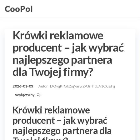
Przejdź
CooPol
do
treści
Krówki reklamowe
producent – jak wybrać
najlepszego partnera
dla Twojej firmy?
2026-01-03
Autor
DOyqKfGfx5q9arwZAJiThbEA1CC6Fq
Wyłączony
Krówki reklamowe
producent – jak wybrać
najlepszego partnera dla