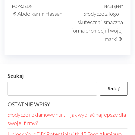
Nawigacja
Poprzedni
POPRZEDNI
NASTĘPNY
Nast
Abdelkarim Hassan
Słodycze z logo –
wpisu
wpis
wpis
skuteczna i smaczna
forma promocji Twojej
marki
Szukaj
Szukaj
OSTATNIE WPISY
Słodycze reklamowe hurt – jak wybrać najlepsze dla
swojej firmy?
Unlock Your DIY Potential with 15 Foot Aluminum