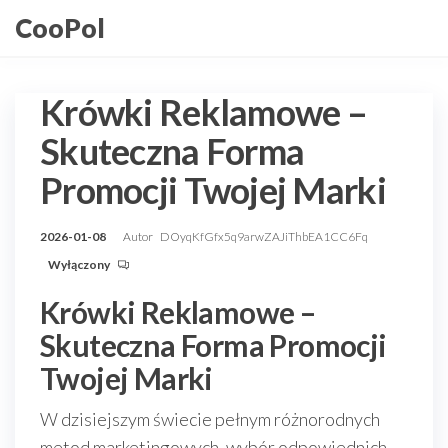
Przejdź
CooPol
do
treści
Krówki Reklamowe –
Skuteczna Forma
Promocji Twojej Marki
2026-01-08
Autor
DOyqKfGfx5q9arwZAJiThbEA1CC6Fq
Wyłączony
Krówki Reklamowe –
Skuteczna Forma Promocji
Twojej Marki
W dzisiejszym świecie pełnym różnorodnych
metod marketingowych, wybór odpowiednich