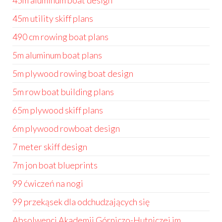
45m aluminum boat design
45m utility skiff plans
490 cm rowing boat plans
5m aluminum boat plans
5m plywood rowing boat design
5m row boat building plans
65m plywood skiff plans
6m plywood rowboat design
7 meter skiff design
7m jon boat blueprints
99 ćwiczeń na nogi
99 przekąsek dla odchudzających się
Absolwenci Akademii Górniczo-Hutniczej im.