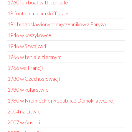
1760 jon boat with console
18 foot aluminum skiff plans
191 błogosławionych męczenników z Paryża
1946 w koszykówce
1946 w Szwajcarii
1966 w tenisie ziemnym
1966 we Francji
1980 w Czechosłowacji
1980 w kolarstwie
1980 w Niemieckiej Republice Demokratycznej
2004 na Litwie
2007 w Austrii