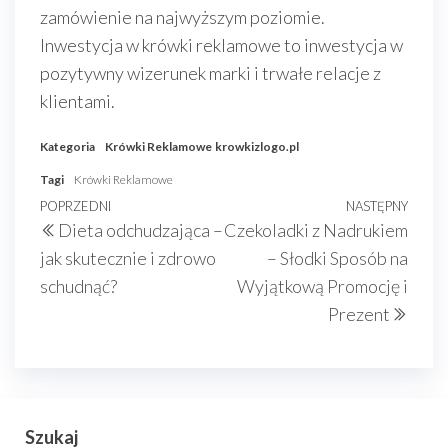
zamówienie na najwyższym poziomie.
Inwestycja w krówki reklamowe to inwestycja w
pozytywny wizerunek marki i trwałe relacje z
klientami.
Kategoria
Krówki Reklamowe
krowkizlogo.pl
Tagi
Krówki Reklamowe
Nawigacja
Poprzedni
POPRZEDNI
NASTĘPNY
Nast
Dieta odchudzająca –
Czekoladki z Nadrukiem
wpisu
wpis
wpis
jak skutecznie i zdrowo
– Słodki Sposób na
schudnąć?
Wyjątkową Promocję i
Prezent
Szukaj