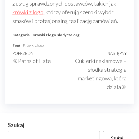
z usług sprawdzonych dostawców, takich jak
krówki z logo
, którzy oferują szeroki wybór
smaków i profesjonalną realizację zamówień.
Kategoria
Krówki z logo
slodycze.org
Tagi
Krówki z logo
Nawigacja
Poprzedni
POPRZEDNI
NASTĘPNY
Nast
Paths of Hate
Cukierki reklamowe –
wpisu
wpis
wpis
słodka strategia
marketingowa, która
działa
Szukaj
Szukaj