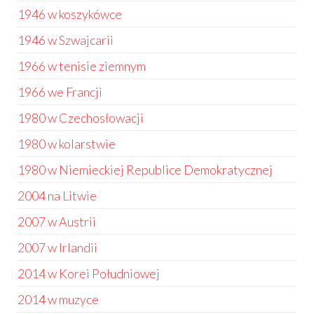
1946 w koszykówce
1946 w Szwajcarii
1966 w tenisie ziemnym
1966 we Francji
1980 w Czechosłowacji
1980 w kolarstwie
1980 w Niemieckiej Republice Demokratycznej
2004 na Litwie
2007 w Austrii
2007 w Irlandii
2014 w Korei Południowej
2014 w muzyce