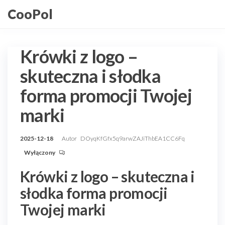
Przejdź
CooPol
do
treści
Krówki z logo –
skuteczna i słodka
forma promocji Twojej
marki
2025-12-18
Autor
DOyqKfGfx5q9arwZAJiThbEA1CC6Fq
Wyłączony
Krówki z logo – skuteczna i
słodka forma promocji
Twojej marki