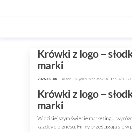
Przejdź
do
treści
Krówki z logo – słod
marki
2026-02-04
Autor
DOyqKfGfx5q9arwZAJiThbEA1CC6
Krówki z logo – słod
marki
W dzisiejszym świecie marketingu, wyróżni
każdego biznesu. Firmy prześcigają się w 