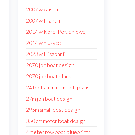
2007 w Austrii
2007 w Irlandii
2014 w Korei Południowej
2014 w muzyce
2023 w Hiszpanii
2070 jon boat design
2070 jon boat plans
24 foot aluminum skiff plans
27m jon boat design
295m small boat design
350 cm motor boat design
4 meter row boat blueprints