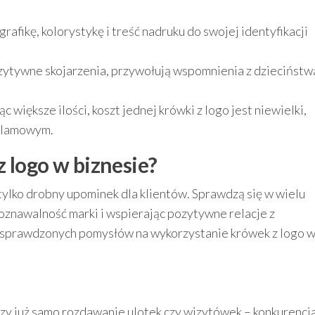
fikę, kolorystykę i treść nadruku do swojej identyfikacji
ytywne skojarzenia, przywołują wspomnienia z dzieciństw
 większe ilości, koszt jednej krówki z logo jest niewielki,
eklamowym.
 logo w biznesie?
tylko drobny upominek dla klientów. Sprawdzą się w wielu
oznawalność marki i wspierając pozytywne relacje z
ka sprawdzonych pomysłów na wykorzystanie krówek z logo 
y już samo rozdawanie ulotek czy wizytówek – konkurencj