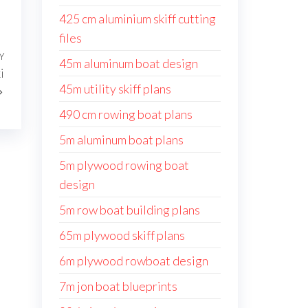
425 cm aluminium skiff cutting
files
Y
Następny
45m aluminum boat design
i
wpis
45m utility skiff plans
490 cm rowing boat plans
5m aluminum boat plans
5m plywood rowing boat
design
5m row boat building plans
65m plywood skiff plans
6m plywood rowboat design
7m jon boat blueprints