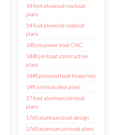
14 foot plywood row boat
plans
14 foot plywood rowboat
plans
140 cm power boat CNC
1448 jon boat construction
plans
1448 plywood boat blueprints
14ft jon boat deck plans
17 foot aluminum jon boat
plans
1760 aluminum boat design
1760 aluminum jon boat plans