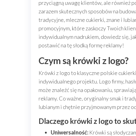
przyciągną uwagę klientów, ale również po
zarazem skutecznych sposobów na budowa
tradycyjne, mleczne cukierki, znane i lub
promocyjnym, które zaskoczy Twoich klien
indywidualnym nadrukiem, dowiedz się, jak
postawić na tę słodką formę reklamy!
Czym są krówki z logo?
Krówki z logo to klasyczne polskie cukie
indywidualnego projektu. Logo firmy, hasł
może znaleźć się na opakowaniu, sprawiają
reklamy. Co ważne, oryginalny smak i trad
lubianym i chętnie przyjmowanym przez o
Dlaczego krówki z logo to sku
Uniwersalność:
Krówki są słodyczami