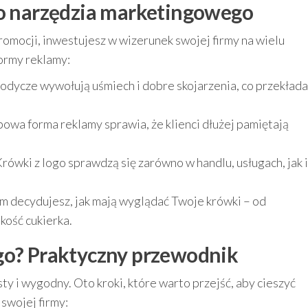
ko narzędzia marketingowego
romocji, inwestujesz w wizerunek swojej firmy na wielu
formy reklamy:
odycze wywołują uśmiech i dobre skojarzenia, co przekłada
owa forma reklamy sprawia, że klienci dłużej pamiętają
rówki z logo sprawdzą się zarówno w handlu, usługach, jak i
m decydujesz, jak mają wyglądać Twoje krówki – od
lkość cukierka.
go? Praktyczny przewodnik
ty i wygodny. Oto kroki, które warto przejść, aby cieszyć
swojej firmy: