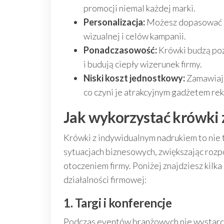
promocji niemal każdej marki.
Personalizacja:
Możesz dopasować gra
wizualnej i celów kampanii.
Ponadczasowość:
Krówki budzą poz
i budują ciepły wizerunek firmy.
Niski koszt jednostkowy:
Zamawiając
co czyni je atrakcyjnym gadżetem r
Jak wykorzystać krówki z
Krówki z indywidualnym nadrukiem to nie 
sytuacjach biznesowych, zwiększając rozp
otoczeniem firmy. Poniżej znajdziesz kil
działalności firmowej:
1. Targi i konferencje
Podczas eventów branżowych nie wystarcz