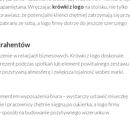
 zapamiętana. Wręczając
krówki z logo
na stoisku, nie tylko
rawiasz, że potencjalni klienci chętniej zatrzymają się prz
 zabrany ze sobą, a logo firmy dotrze do jeszcze szerszego
ntrahentów
zenie w relacjach biznesowych. Krówki z logo doskonale
prezent podczas spotkań lub element powitalnego zestawu
e pozytywną atmosferę i zwiększa lojalność wobec marki.
lementem wyposażenia biura – wystarczy ustawić miseczkę
ie i pracownicy chętnie sięgną po cukierka, a logo firmy
sty sposób na budowanie pozytywnego wizerunku w