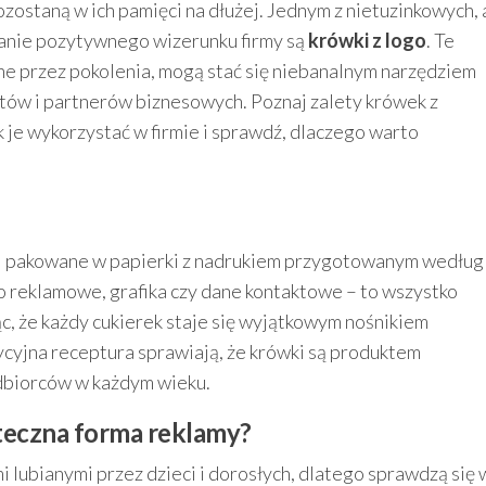
zostaną w ich pamięci na dłużej. Jednym z nietuzinkowych, 
nie pozytywnego wizerunku firmy są
krówki z logo
. Te
iane przez pokolenia, mogą stać się niebanalnym narzędziem
tów i partnerów biznesowych. Poznaj zalety krówek z
 je wykorzystać w firmie i sprawdź, dlaczego warto
rki pakowane w papierki z nadrukiem przygotowanym według
o reklamowe, grafika czy dane kontaktowe – to wszystko
c, że każdy cukierek staje się wyjątkowym nośnikiem
ycyjna receptura sprawiają, że krówki są produktem
dbiorców w każdym wieku.
teczna forma reklamy?
 lubianymi przez dzieci i dorosłych, dlatego sprawdzą się 