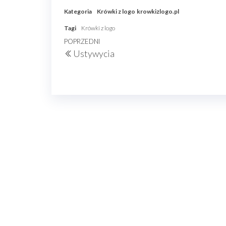
Kategoria
Krówki z logo
krowkizlogo.pl
Tagi
Krówki z logo
Nawigacja
Poprzedni
POPRZEDNI
Ustywycia
wpisu
wpis