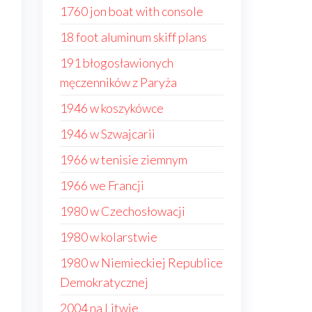
1760 jon boat with console
18 foot aluminum skiff plans
191 błogosławionych
męczenników z Paryża
1946 w koszykówce
1946 w Szwajcarii
1966 w tenisie ziemnym
1966 we Francji
1980 w Czechosłowacji
1980 w kolarstwie
1980 w Niemieckiej Republice
Demokratycznej
2004 na Litwie