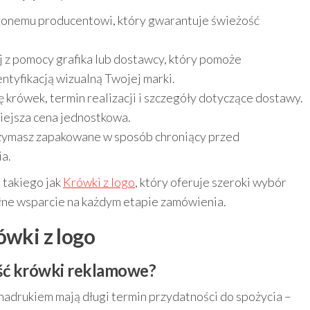
onemu producentowi, który gwarantuje świeżość
j z pomocy grafika lub dostawcy, który pomoże
ntyfikacją wizualną Twojej marki.
ę krówek, termin realizacji i szczegóły dotyczące dostawy.
iejsza cena jednostkowa.
zymasz zapakowane w sposób chroniący przed
a.
takiego jak
Krówki z logo
, który oferuje szeroki wybór
ełne wsparcie na każdym etapie zamówienia.
ówki z logo
ość krówki reklamowe?
nadrukiem mają długi termin przydatności do spożycia –