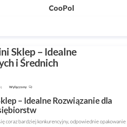
CooPol
i Sklep – Idealne
ch i Średnich
Fq
Wyłączony
lep – Idealne Rozwiązanie dla
siębiorstw
 się coraz bardziej konkurencyjny, odpowiednie opakowanie