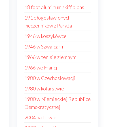
18 foot aluminum skiff plans
191 błogosławionych
męczenników z Paryża
1946 w koszykówce
1946 w Szwajcarii
1966 w tenisie ziemnym
1966 we Francji
1980 w Czechosłowacji
1980 w kolarstwie
1980 w Niemieckiej Republice
Demokratycznej
2004 na Litwie