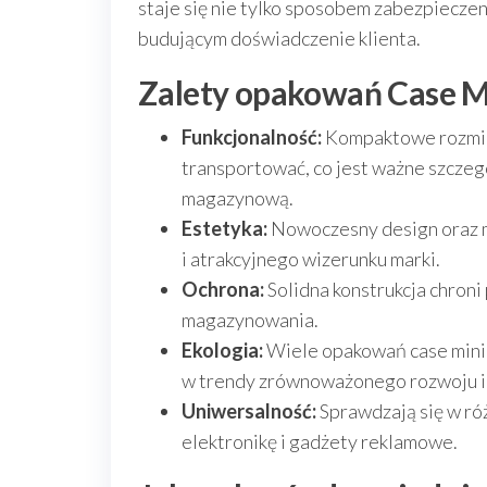
staje się nie tylko sposobem zabezpiecze
budującym doświadczenie klienta.
Zalety opakowań Case M
Funkcjonalność:
Kompaktowe rozmiar
transportować, co jest ważne szczegó
magazynową.
Estetyka:
Nowoczesny design oraz m
i atrakcyjnego wizerunku marki.
Ochrona:
Solidna konstrukcja chroni
magazynowania.
Ekologia:
Wiele opakowań case mini 
w trendy zrównoważonego rozwoju i 
Uniwersalność:
Sprawdzają się w ró
elektronikę i gadżety reklamowe.