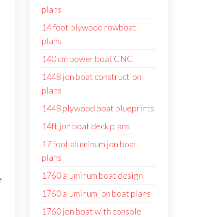
plans
e
14 foot plywood rowboat
plans
140 cm power boat CNC
1448 jon boat construction
plans
1448 plywood boat blueprints
14ft jon boat deck plans
17 foot aluminum jon boat
plans
1760 aluminum boat design
e
1760 aluminum jon boat plans
1760 jon boat with console