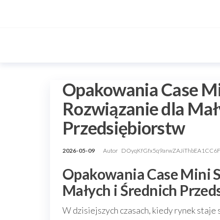
Przejdź
do
treści
Opakowania Case Min
Rozwiązanie dla Mały
Przedsiębiorstw
2026-05-09
Autor
DOyqKfGfx5q9arwZAJiThbEA1CC6
Opakowania Case Mini Sk
Małych i Średnich Przed
W dzisiejszych czasach, kiedy rynek staje