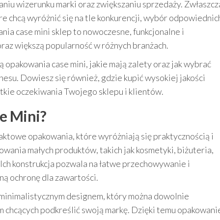
niu wizerunku marki oraz zwiększaniu sprzedaży. Zwłaszcz
óre chcą wyróżnić się na tle konkurencji, wybór odpowiednic
ia case mini sklep to nowoczesne, funkcjonalne i
raz większą popularność w różnych branżach.
ą opakowania case mini, jakie mają zalety oraz jak wybrać
su. Dowiesz się również, gdzie kupić wysokiej jakości
tkie oczekiwania Twojego sklepu i klientów.
e Mini?
aktowe opakowania, które wyróżniają się praktycznością i
owania małych produktów, takich jak kosmetyki, biżuteria,
Ich konstrukcja pozwala na łatwe przechowywanie i
ną ochronę dla zawartości.
 minimalistycznym designem, który można dowolnie
irm chcących podkreślić swoją markę. Dzięki temu opakowani