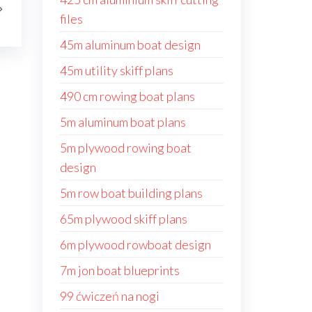
files
45m aluminum boat design
45m utility skiff plans
490 cm rowing boat plans
5m aluminum boat plans
5m plywood rowing boat
design
5m row boat building plans
65m plywood skiff plans
6m plywood rowboat design
7m jon boat blueprints
99 ćwiczeń na nogi