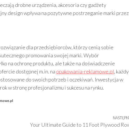
czają drobne urządzenia, akcesoria czy gadżety
yjny design wpływa na pozytywne postrzeganie marki przez
rozwiązanie dla przedsiębiorców, którzy cenią sobie
 skutecznego promowania swojej marki. Wybór
ko na ochronę produktu, ale także na doświadczenie
 ofercie dostępnej m.in. na
opakowania-reklamowe.pl
, każdy
ostosowane do swoich potrzeb i oczekiwań. Inwestycja w
rok w stronę profesjonalizmu i sukcesu na rynku.
amowe.pl
NASTĘPN
Your Ultimate Guide to 11 Foot Plywood Ro