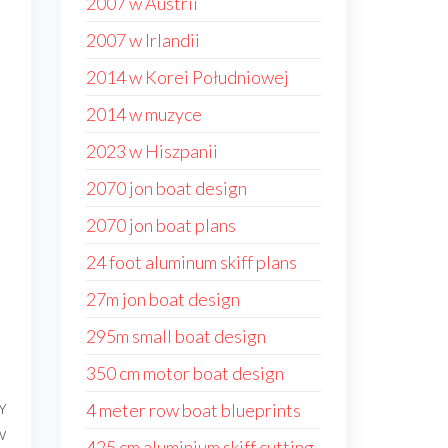
2007 w Austrii
2007 w Irlandii
2014 w Korei Południowej
2014 w muzyce
2023 w Hiszpanii
2070 jon boat design
2070 jon boat plans
24 foot aluminum skiff plans
27m jon boat design
295m small boat design
350 cm motor boat design
4 meter row boat blueprints
Y
Następny
w
wpis
425 cm aluminium skiff cutting