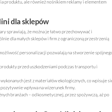
nia produktu, ale również nośnikiem reklamy i elementem
ini dla sklepów
y sprawiają, że można je łatwo przechowywać i
lnie dla małych sklepów i firm z ograniczoną przestrzenią
ożliwość personalizacji pozwalają na stworzenie spójneg
 produkty przed uszkodzeniami podczas transportu i
wykonanych jest z materiałów ekologicznych, co wpisuje si
pozytywnie wpływa na wizerunek firmy.
żnych branżach – od kosmetycznej, przez spożywczą, aż po