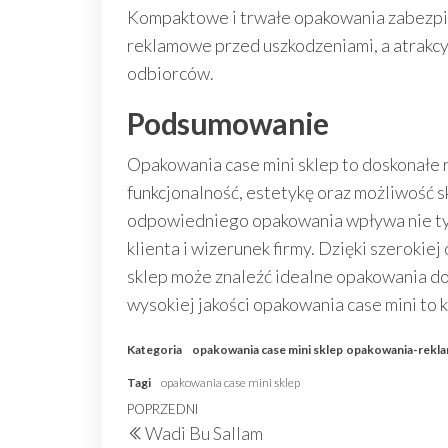
Kompaktowe i trwałe opakowania zabezpie
reklamowe przed uszkodzeniami, a atrakc
odbiorców.
Podsumowanie
Opakowania case mini sklep to doskonałe 
funkcjonalność, estetykę oraz możliwość
odpowiedniego opakowania wpływa nie tyl
klienta i wizerunek firmy. Dzięki szerokiej
sklep może znaleźć idealne opakowania d
wysokiej jakości opakowania case mini to k
Kategoria
opakowania case mini sklep
opakowania-rekl
Tagi
opakowania case mini sklep
Nawigacja
Poprzedni
POPRZEDNI
Wadi Bu Sallam
wpisu
wpis