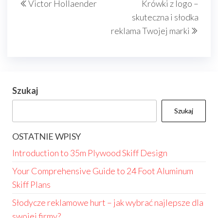
Victor Hollaender
Krówki z logo –
wpisu
wpis
wpis
skuteczna i słodka
reklama Twojej marki
Szukaj
Szukaj
OSTATNIE WPISY
Introduction to 35m Plywood Skiff Design
Your Comprehensive Guide to 24 Foot Aluminum
Skiff Plans
Słodycze reklamowe hurt – jak wybrać najlepsze dla
swojej firmy?