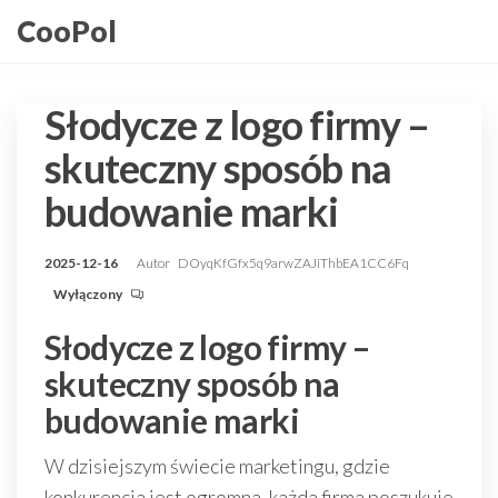
Przejdź
CooPol
do
treści
Słodycze z logo firmy –
skuteczny sposób na
budowanie marki
2025-12-16
Autor
DOyqKfGfx5q9arwZAJiThbEA1CC6Fq
Wyłączony
Słodycze z logo firmy –
skuteczny sposób na
budowanie marki
W dzisiejszym świecie marketingu, gdzie
konkurencja jest ogromna, każda firma poszukuje