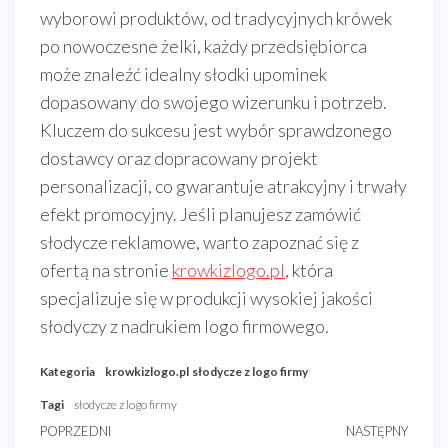
wyborowi produktów, od tradycyjnych krówek
po nowoczesne żelki, każdy przedsiębiorca
może znaleźć idealny słodki upominek
dopasowany do swojego wizerunku i potrzeb.
Kluczem do sukcesu jest wybór sprawdzonego
dostawcy oraz dopracowany projekt
personalizacji, co gwarantuje atrakcyjny i trwały
efekt promocyjny. Jeśli planujesz zamówić
słodycze reklamowe, warto zapoznać się z
ofertą na stronie
krowkizlogo.pl
, która
specjalizuje się w produkcji wysokiej jakości
słodyczy z nadrukiem logo firmowego.
Kategoria
krowkizlogo.pl
słodycze z logo firmy
Tagi
słodycze z logo firmy
Nawigacja
Poprzedni
POPRZEDNI
NASTĘPNY
Nast