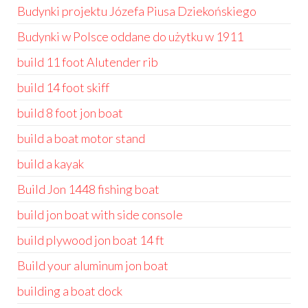
Budynki projektu Józefa Piusa Dziekońskiego
Budynki w Polsce oddane do użytku w 1911
build 11 foot Alutender rib
build 14 foot skiff
build 8 foot jon boat
build a boat motor stand
build a kayak
Build Jon 1448 fishing boat
build jon boat with side console
build plywood jon boat 14 ft
Build your aluminum jon boat
building a boat dock