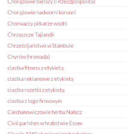
Chorążowie bielscy (I Rzeczpospolita)
Chorążowie nadworni koronni
Chorwaccy piłkarze wodni
Chrząszcze Tajlandii
Chrześcijaństwo w Stambule
Chyrów (hromada)
ciastka fitness z etykietą
ciastka reklamowe z etykietą
ciastka rozetki z etykietą
ciastka z logo firmowym
Ciechanowiczowie herbu Nałęcz
Civil parishes w hrabstwie Essex