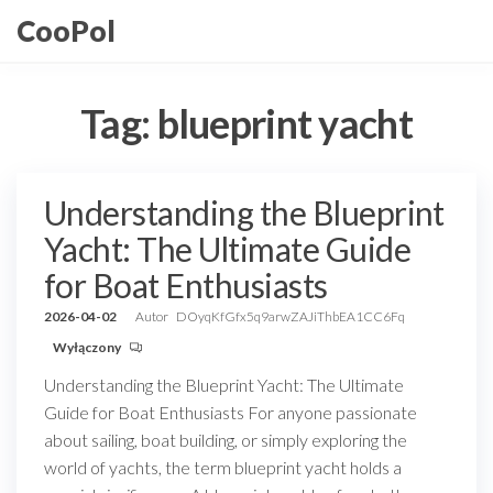
Przejdź
CooPol
do
treści
Tag:
blueprint yacht
Understanding the Blueprint
Yacht: The Ultimate Guide
for Boat Enthusiasts
2026-04-02
Autor
DOyqKfGfx5q9arwZAJiThbEA1CC6Fq
Wyłączony
Understanding the Blueprint Yacht: The Ultimate
Guide for Boat Enthusiasts For anyone passionate
about sailing, boat building, or simply exploring the
world of yachts, the term blueprint yacht holds a