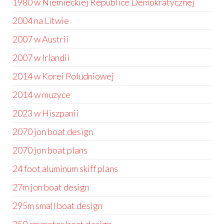
1980 w Niemieckiej Republice Demokratycznej
2004 na Litwie
2007 w Austrii
2007 w Irlandii
2014 w Korei Południowej
2014 w muzyce
2023 w Hiszpanii
2070 jon boat design
2070 jon boat plans
24 foot aluminum skiff plans
27m jon boat design
295m small boat design