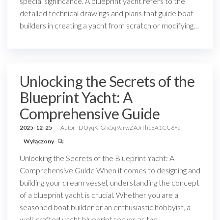
special significance. A blueprint yacht refers to the
detailed technical drawings and plans that guide boat
builders in creating a yacht from scratch or modifying…
Unlocking the Secrets of the
Blueprint Yacht: A
Comprehensive Guide
2025-12-25
Autor
DOyqKfGfx5q9arwZAJiThbEA1CC6Fq
Wyłączony
Unlocking the Secrets of the Blueprint Yacht: A
Comprehensive Guide When it comes to designing and
building your dream vessel, understanding the concept
of a blueprint yacht is crucial. Whether you are a
seasoned boat builder or an enthusiastic hobbyist, a
well-crafted yacht blueprint serves as the