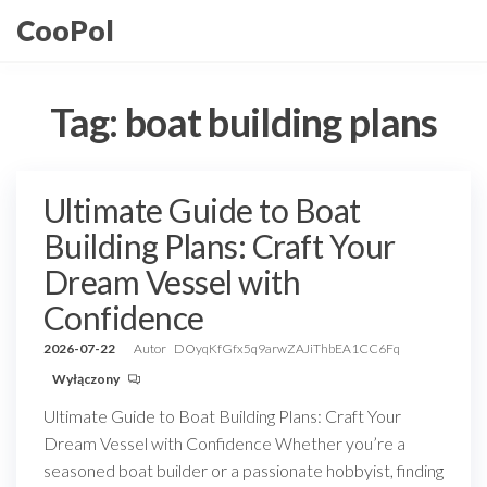
Przejdź
CooPol
do
treści
Tag:
boat building plans
Ultimate Guide to Boat
Building Plans: Craft Your
Dream Vessel with
Confidence
2026-07-22
Autor
DOyqKfGfx5q9arwZAJiThbEA1CC6Fq
Wyłączony
Ultimate Guide to Boat Building Plans: Craft Your
Dream Vessel with Confidence Whether you’re a
seasoned boat builder or a passionate hobbyist, finding