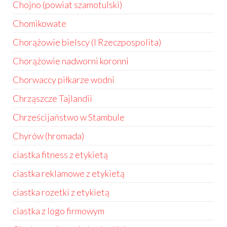
Chojno (powiat szamotulski)
Chomikowate
Chorążowie bielscy (I Rzeczpospolita)
Chorążowie nadworni koronni
Chorwaccy piłkarze wodni
Chrząszcze Tajlandii
Chrześcijaństwo w Stambule
Chyrów (hromada)
ciastka fitness z etykietą
ciastka reklamowe z etykietą
ciastka rozetki z etykietą
ciastka z logo firmowym