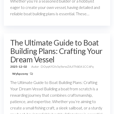
Whether you’re a seasoned builder or a hobbyist
eager to create your own vessel, having detailed and
reliable boat building plans is essential. These…
The Ultimate Guide to Boat
Building Plans: Crafting Your
Dream Vessel
2025-12-02
Autor
DOyqKfGfx5q9arwZAJiThbEA1CC6Fq
Wyłączony
The Ultimate Guide to Boat Building Plans: Crafting
Your Dream Vessel Building a boat from scratch is a
rewarding journey that combines craftsmanship,
patience, and expertise. Whether you’re aiming to
create a small fishing craft, a sleek sailboat, or a sturdy