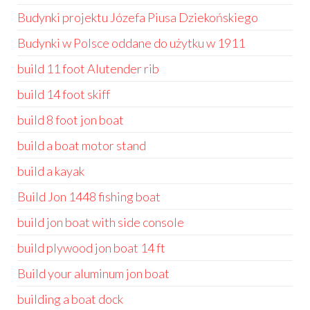
Budynki projektu Józefa Piusa Dziekońskiego
Budynki w Polsce oddane do użytku w 1911
build 11 foot Alutender rib
build 14 foot skiff
build 8 foot jon boat
build a boat motor stand
build a kayak
Build Jon 1448 fishing boat
build jon boat with side console
build plywood jon boat 14 ft
Build your aluminum jon boat
building a boat dock