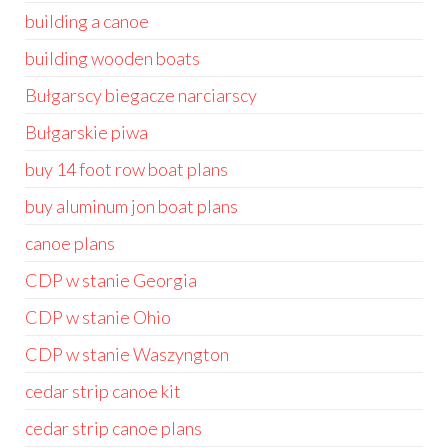
building a canoe
building wooden boats
Bułgarscy biegacze narciarscy
Bułgarskie piwa
buy 14 foot row boat plans
buy aluminum jon boat plans
canoe plans
CDP w stanie Georgia
CDP w stanie Ohio
CDP w stanie Waszyngton
cedar strip canoe kit
cedar strip canoe plans