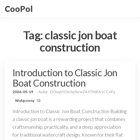
Przejdź
CooPol
do
treści
Tag:
classic jon boat
construction
Introduction to Classic Jon
Boat Construction
2026-05-19
Autor
DOyqKfGfx5q9arwZAJiThbEA1CC6Fq
Wyłączony
Introduction to Classic Jon Boat Construction Building
a classic jon boat is a rewarding project that combines
craftsmanship, practicality, and a deep appreciation
for traditional watercraft design. Known for their flat