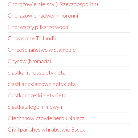
Chorążowie bielscy (I Rzeczpospolita)
Chorążowie nadworni koronni
Chorwaccy piłkarze wodni
Chrząszcze Tajlandii
Chrześcijaństwo w Stambule
Chyrów (hromada)
ciastka fitness z etykietą
ciastka reklamowe z etykietą
ciastka rozetki z etykietą
ciastka z logo firmowym
Ciechanowiczowie herbu Nałęcz
Civil parishes w hrabstwie Essex