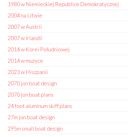
1980 w Niemieckiej Republice Demokratycznej
2004 na Litwie
2007 w Austrii
2007 w Irlandii
2014 w Korei Południowej
2014 w muzyce
2023 w Hiszpanii
2070 jon boat design
2070 jon boat plans
24 foot aluminum skiff plans
27m jon boat design
295m small boat design