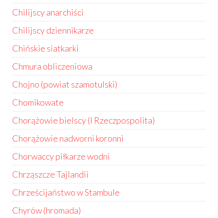
Chilijscy anarchiści
Chilijscy dziennikarze
Chińskie siatkarki
Chmura obliczeniowa
Chojno (powiat szamotulski)
Chomikowate
Chorążowie bielscy (I Rzeczpospolita)
Chorążowie nadworni koronni
Chorwaccy piłkarze wodni
Chrząszcze Tajlandii
Chrześcijaństwo w Stambule
Chyrów (hromada)