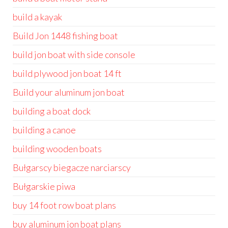
build a kayak
Build Jon 1448 fishing boat
build jon boat with side console
build plywood jon boat 14 ft
Build your aluminum jon boat
building a boat dock
building a canoe
building wooden boats
Bułgarscy biegacze narciarscy
Bułgarskie piwa
buy 14 foot row boat plans
buy aluminum jon boat plans