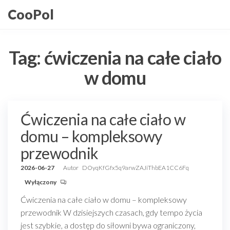
Przejdź
CooPol
do
treści
Tag:
ćwiczenia na całe ciało
w domu
Ćwiczenia na całe ciało w
domu – kompleksowy
przewodnik
2026-06-27
Autor
DOyqKfGfx5q9arwZAJiThbEA1CC6Fq
Wyłączony
Ćwiczenia na całe ciało w domu – kompleksowy
przewodnik W dzisiejszych czasach, gdy tempo życia
jest szybkie, a dostęp do siłowni bywa ograniczony,