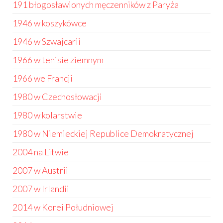
191 błogosławionych męczenników z Paryża
1946 w koszykówce
1946 w Szwajcarii
1966 w tenisie ziemnym
1966 we Francji
1980 w Czechosłowacji
1980 w kolarstwie
1980 w Niemieckiej Republice Demokratycznej
2004 na Litwie
2007 w Austrii
2007 w Irlandii
2014 w Korei Południowej