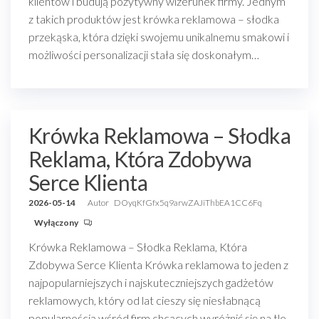
klientów i budują pozytywny wizerunek firmy. Jednym
z takich produktów jest krówka reklamowa – słodka
przekąska, która dzięki swojemu unikalnemu smakowi i
możliwości personalizacji stała się doskonałym…
Krówka Reklamowa – Słodka
Reklama, Która Zdobywa
Serce Klienta
2026-05-14
Autor
DOyqKfGfx5q9arwZAJiThbEA1CC6Fq
Wyłączony
Krówka Reklamowa – Słodka Reklama, Która
Zdobywa Serce Klienta Krówka reklamowa to jeden z
najpopularniejszych i najskuteczniejszych gadżetów
reklamowych, który od lat cieszy się niesłabnącą
popularnością wśród firm chcących wyróżnić się na tle