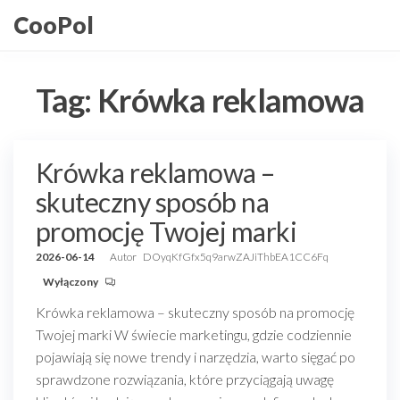
Przejdź
CooPol
do
treści
Tag:
Krówka reklamowa
Krówka reklamowa –
skuteczny sposób na
promocję Twojej marki
2026-06-14
Autor
DOyqKfGfx5q9arwZAJiThbEA1CC6Fq
Wyłączony
Krówka reklamowa – skuteczny sposób na promocję
Twojej marki W świecie marketingu, gdzie codziennie
pojawiają się nowe trendy i narzędzia, warto sięgać po
sprawdzone rozwiązania, które przyciągają uwagę