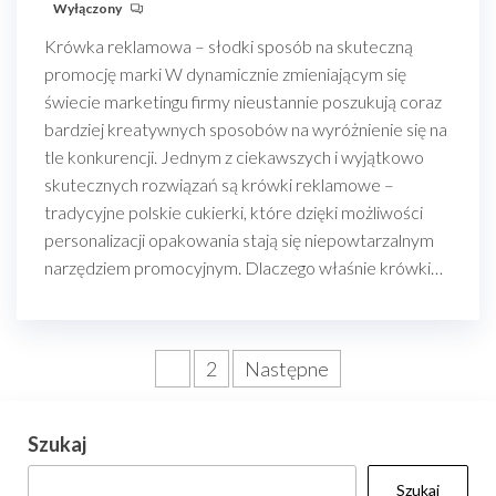
Wyłączony
Krówka reklamowa – słodki sposób na skuteczną
promocję marki W dynamicznie zmieniającym się
świecie marketingu firmy nieustannie poszukują coraz
bardziej kreatywnych sposobów na wyróżnienie się na
tle konkurencji. Jednym z ciekawszych i wyjątkowo
skutecznych rozwiązań są krówki reklamowe –
tradycyjne polskie cukierki, które dzięki możliwości
personalizacji opakowania stają się niepowtarzalnym
narzędziem promocyjnym. Dlaczego właśnie krówki…
Stronicowanie
1
2
Następne
wpisów
Szukaj
Szukaj