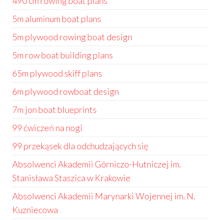
490 cm rowing boat plans
5m aluminum boat plans
5m plywood rowing boat design
5m row boat building plans
65m plywood skiff plans
6m plywood rowboat design
7m jon boat blueprints
99 ćwiczeń na nogi
99 przekąsek dla odchudzających się
Absolwenci Akademii Górniczo-Hutniczej im.
Stanisława Staszica w Krakowie
Absolwenci Akademii Marynarki Wojennej im. N.
Kuzniecowa