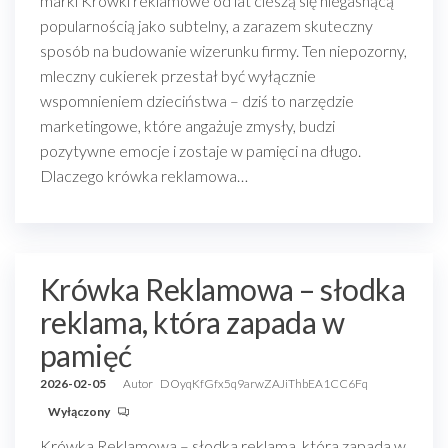
marki Krówki reklamowe od lat cieszą się niegasnącą
popularnością jako subtelny, a zarazem skuteczny
sposób na budowanie wizerunku firmy. Ten niepozorny,
mleczny cukierek przestał być wyłącznie
wspomnieniem dzieciństwa – dziś to narzędzie
marketingowe, które angażuje zmysły, budzi
pozytywne emocje i zostaje w pamięci na długo.
Dlaczego krówka reklamowa…
Krówka Reklamowa – słodka
reklama, która zapada w
pamięć
2026-02-05
Autor
DOyqKfGfx5q9arwZAJiThbEA1CC6Fq
Wyłączony
Krówka Reklamowa – słodka reklama, która zapada w