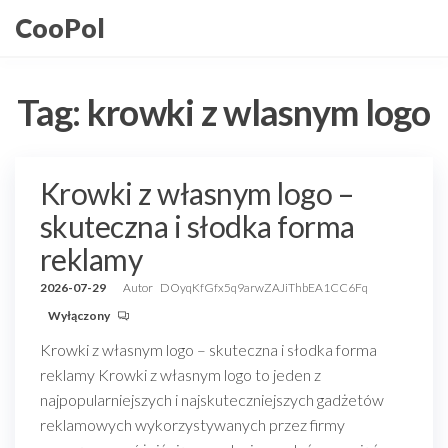
Przejdź
CooPol
do
treści
Tag:
krowki z wlasnym logo
Krowki z własnym logo –
skuteczna i słodka forma
reklamy
2026-07-29
Autor
DOyqKfGfx5q9arwZAJiThbEA1CC6Fq
Wyłączony
Krowki z własnym logo – skuteczna i słodka forma
reklamy Krowki z własnym logo to jeden z
najpopularniejszych i najskuteczniejszych gadżetów
reklamowych wykorzystywanych przez firmy