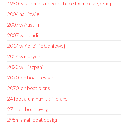
1980 w Niemieckiej Republice Demokratycznej
2004 na Litwie
2007 w Austrii
2007 w Irlandii
2014 w Korei Południowej
2014 w muzyce
2023 w Hiszpanii
2070 jon boat design
2070 jon boat plans
24 foot aluminum skiff plans
27m jon boat design
295m small boat design