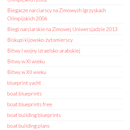
Biegacze narciarscy na Zimowych Igrzyskach
Olimpijskich 2006
Biegi narciarskie na Zimowej Uniwersjadzie 2013
Biskupi kijowsko-żytomierscy
Bitwy I wojny izraelsko-arabskiej
Bitwy w XI wieku
Bitwy w XII wieku
blueprint yacht
boat blueprints
boat blueprints free
boat building blueprints
boat building plans