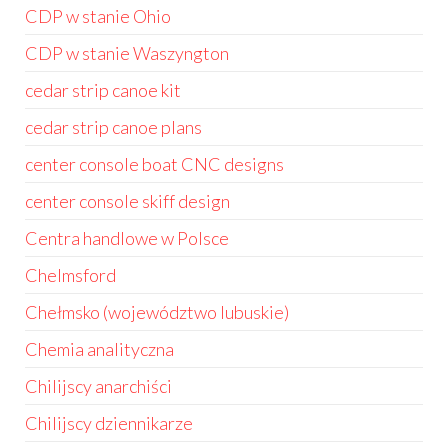
CDP w stanie Ohio
CDP w stanie Waszyngton
cedar strip canoe kit
cedar strip canoe plans
center console boat CNC designs
center console skiff design
Centra handlowe w Polsce
Chelmsford
Chełmsko (województwo lubuskie)
Chemia analityczna
Chilijscy anarchiści
Chilijscy dziennikarze