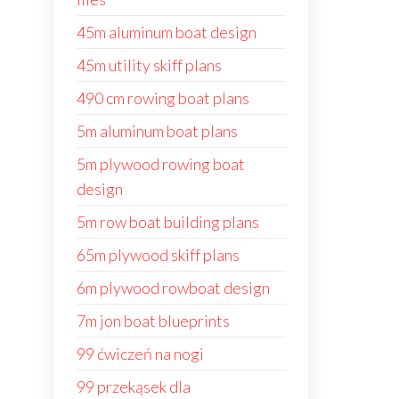
45m aluminum boat design
45m utility skiff plans
490 cm rowing boat plans
5m aluminum boat plans
5m plywood rowing boat
design
5m row boat building plans
65m plywood skiff plans
6m plywood rowboat design
7m jon boat blueprints
99 ćwiczeń na nogi
99 przekąsek dla