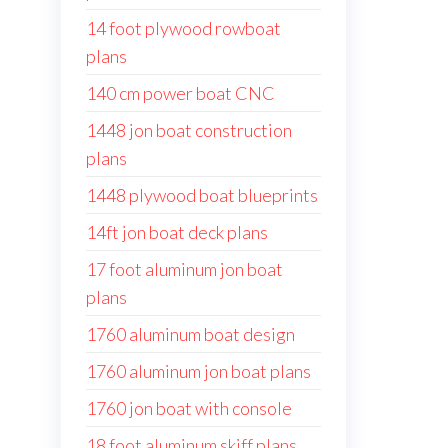
14 foot plywood rowboat
plans
140 cm power boat CNC
1448 jon boat construction
plans
1448 plywood boat blueprints
14ft jon boat deck plans
17 foot aluminum jon boat
plans
1760 aluminum boat design
1760 aluminum jon boat plans
1760 jon boat with console
18 foot aluminum skiff plans