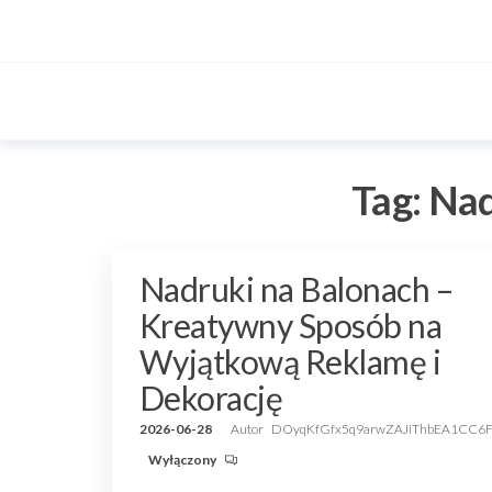
Przejdź
do
treści
Tag:
Nad
Nadruki na Balonach –
Kreatywny Sposób na
Wyjątkową Reklamę i
Dekorację
2026-06-28
Autor
DOyqKfGfx5q9arwZAJiThbEA1CC6
Wyłączony