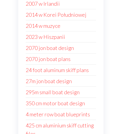
2007 w Irlandii
2014 w Korei Południowej
2014 w muzyce
2023 w Hiszpanii
2070 jon boat design
2070 jon boat plans
24 foot aluminum skiff plans
27m jon boat design
295m small boat design
350 cm motor boat design
4 meter row boat blueprints
425 cm aluminium skiff cutting
files