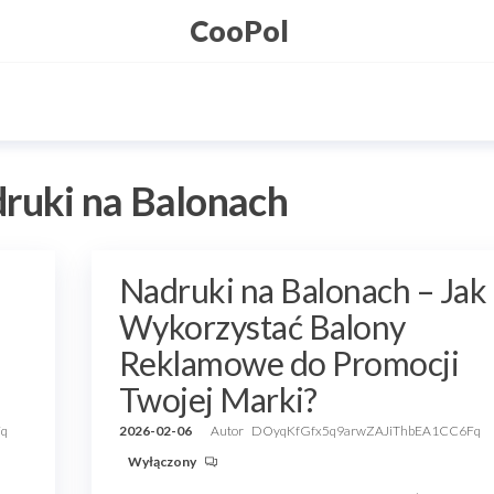
CooPol
ruki na Balonach
Nadruki na Balonach – Jak
Wykorzystać Balony
Reklamowe do Promocji
Twojej Marki?
Fq
2026-02-06
Autor
DOyqKfGfx5q9arwZAJiThbEA1CC6Fq
Wyłączony