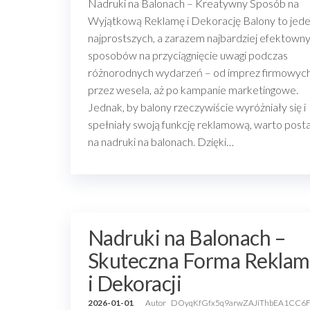
Nadruki na Balonach – Kreatywny Sposób na
Wyjątkową Reklamę i Dekorację Balony to jede
najprostszych, a zarazem najbardziej efektown
sposobów na przyciągnięcie uwagi podczas
różnorodnych wydarzeń – od imprez firmowych
przez wesela, aż po kampanie marketingowe.
Jednak, by balony rzeczywiście wyróżniały się i
spełniały swoją funkcję reklamową, warto post
na nadruki na balonach. Dzięki…
Nadruki na Balonach –
Skuteczna Forma Reklam
i Dekoracji
2026-01-01
Autor
DOyqKfGfx5q9arwZAJiThbEA1CC6