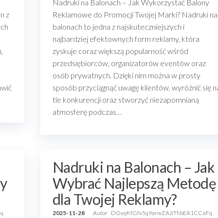
Nadruki na Balonach – Jak Wykorzystać Balony
n z
Reklamowe do Promocji Twojej Marki? Nadruki na
ych
balonach to jedna z najskuteczniejszych i
najbardziej efektownych form reklamy, która
,
zyskuje coraz większą popularność wśród
przedsiębiorców, organizatorów eventów oraz
osób prywatnych. Dzięki nim można w prosty
awić
sposób przyciągnąć uwagę klientów, wyróżnić się n
tle konkurencji oraz stworzyć niezapomnianą
atmosferę podczas…
Nadruki na Balonach – Jak
y
Wybrać Najlepszą Metodę
dla Twojej Reklamy?
Fq
2025-11-28
Autor
DOyqKfGfx5q9arwZAJiThbEA1CC6Fq