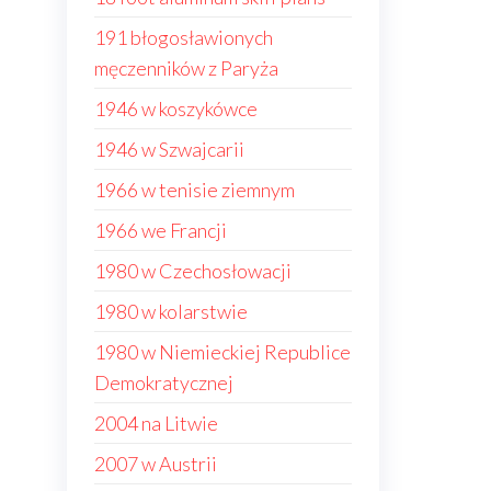
191 błogosławionych
męczenników z Paryża
1946 w koszykówce
1946 w Szwajcarii
1966 w tenisie ziemnym
1966 we Francji
1980 w Czechosłowacji
1980 w kolarstwie
1980 w Niemieckiej Republice
Demokratycznej
2004 na Litwie
2007 w Austrii