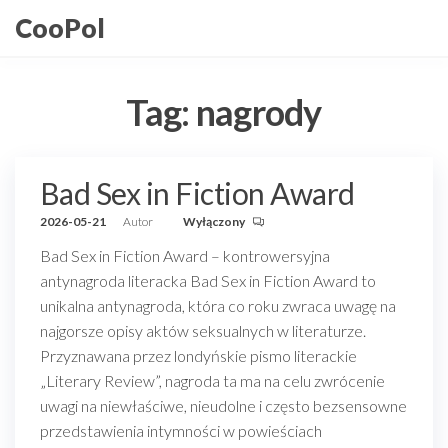
Przejdź
CooPol
do
treści
Tag:
nagrody
Bad Sex in Fiction Award
2026-05-21
Autor
Wyłączony
Bad Sex in Fiction Award – kontrowersyjna
antynagroda literacka Bad Sex in Fiction Award to
unikalna antynagroda, która co roku zwraca uwagę na
najgorsze opisy aktów seksualnych w literaturze.
Przyznawana przez londyńskie pismo literackie
„Literary Review”, nagroda ta ma na celu zwrócenie
uwagi na niewłaściwe, nieudolne i często bezsensowne
przedstawienia intymności w powieściach