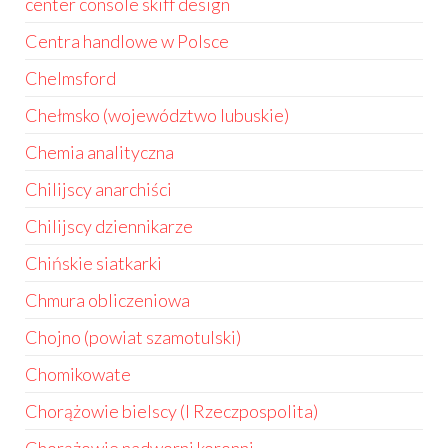
center console skiff design
Centra handlowe w Polsce
Chelmsford
Chełmsko (województwo lubuskie)
Chemia analityczna
Chilijscy anarchiści
Chilijscy dziennikarze
Chińskie siatkarki
Chmura obliczeniowa
Chojno (powiat szamotulski)
Chomikowate
Chorążowie bielscy (I Rzeczpospolita)