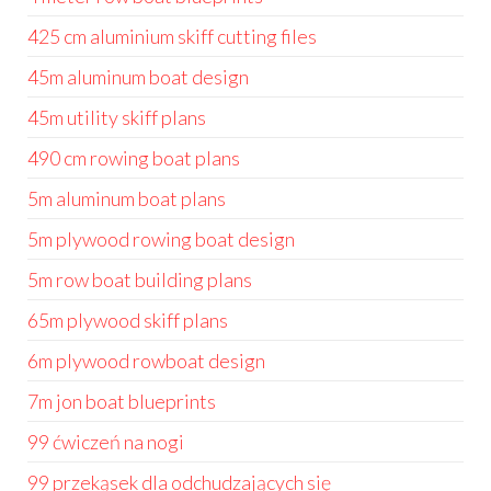
425 cm aluminium skiff cutting files
45m aluminum boat design
45m utility skiff plans
490 cm rowing boat plans
5m aluminum boat plans
5m plywood rowing boat design
5m row boat building plans
65m plywood skiff plans
6m plywood rowboat design
7m jon boat blueprints
99 ćwiczeń na nogi
99 przekąsek dla odchudzających się