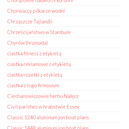
Chorążowie nadworni koronni
Chorwaccy piłkarze wodni
Chrząszcze Tajlandii
Chrześcijaństwo w Stambule
Chyrów (hromada)
ciastka fitness z etykietą
ciastka reklamowe z etykietą
ciastka rozetki z etykietą
ciastka z logo firmowym
Ciechanowiczowie herbu Nałęcz
Civil parishes w hrabstwie Essex
Classic 1240 aluminum jon boat plans
Classic 1448 aluminum jon boat plans