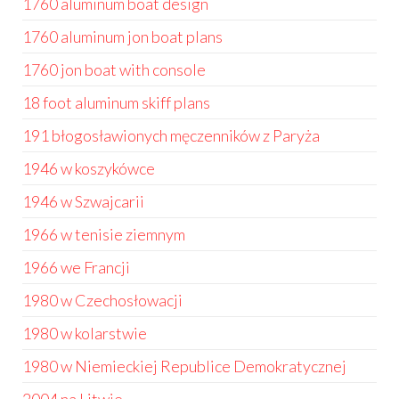
1760 aluminum boat design
1760 aluminum jon boat plans
1760 jon boat with console
18 foot aluminum skiff plans
191 błogosławionych męczenników z Paryża
1946 w koszykówce
1946 w Szwajcarii
1966 w tenisie ziemnym
1966 we Francji
1980 w Czechosłowacji
1980 w kolarstwie
1980 w Niemieckiej Republice Demokratycznej