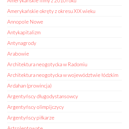
Amerykańskie filmy z 2010 roku
Amerykańskie okręty z okresu XIX wieku
Annopole Nowe
Antykapitalizm
Antynagrody
Arabowie
Architektura neogotycka w Radomiu
Architektura neogotycka w województwie łódzkim
Ardahan (prowincja)
Argentyńscy długodystansowcy
Argentyńscy olimpijczycy
Argentyńscy piłkarze
Artroleptowate