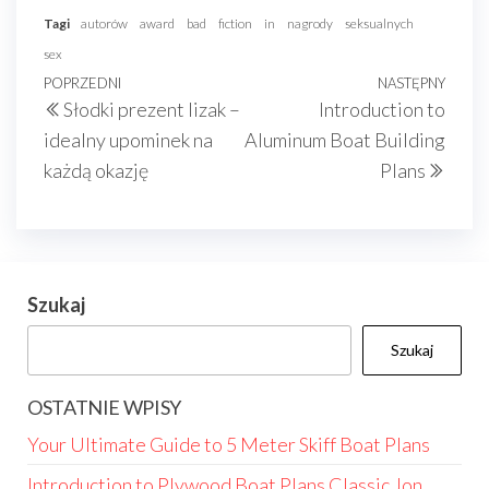
Tagi
autorów
award
bad
fiction
in
nagrody
seksualnych
sex
Nawigacja
Poprzedni
POPRZEDNI
NASTĘPNY
Nast
Słodki prezent lizak –
Introduction to
wpisu
wpis
wpis
idealny upominek na
Aluminum Boat Building
każdą okazję
Plans
Szukaj
Szukaj
OSTATNIE WPISY
Your Ultimate Guide to 5 Meter Skiff Boat Plans
Introduction to Plywood Boat Plans Classic Jon