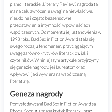
pismo literackie „Literary Review”, nagroda ta
ma na celu zwrócenie uwagi na niewłaściwe,
nieudolne i często bezsensowne
przedstawienia intymności w powieściach
współczesnych. Od momentu jej ustanowienia w
1993 roku, Bad Sex in Fiction Award stała się
swego rodzaju fenomenem, przyciągającym
uwagę zarówno krytyków literackich, jak i
czytelników. W niniejszym artykule przyjrzymy
się genezie nagrody, jej laureatom oraz
wpływowi, jaki wywiera na współczesną
literaturę.
Geneza nagrody
Pomysłodawcami Bad Sex in Fiction Award są
Rhoda Koenig, uznana krytyk literacki, oraz