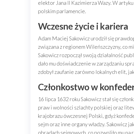
elektor Jana II Kazimierza Wazy. W artykule
polskim parlamencie.
Wczesne życie i kariera
Adam Maciej Sakowicz urodził się prawdop
związana z regionem Wileńszczyzny, co mia
Sakowicz rozpoczął swoją działalność pub
dało mu doświadczenie w zarządzaniu spr
zdobył zaufanie zarówno lokalnych elit, ja
Członkostwo w konfedera
16 lipca 1632 roku Sakowicz stał się człon
praw i wolności szlachty polskiej oraz lit
krajobrazu ówczesnej Polski, gdyż konfe
sejm oraz inne organy władzy. Sakowicz ja
obradach sejmowych, co pozwoliło mu na 