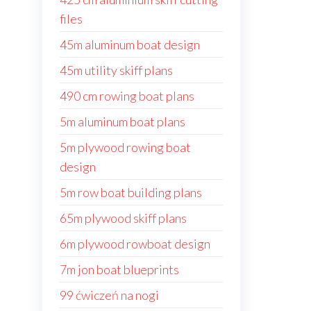
files
45m aluminum boat design
45m utility skiff plans
490 cm rowing boat plans
5m aluminum boat plans
5m plywood rowing boat
design
5m row boat building plans
65m plywood skiff plans
6m plywood rowboat design
7m jon boat blueprints
99 ćwiczeń na nogi