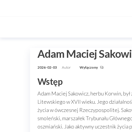
Przejdź
do
treści
Adam Maciej Sakowi
2026-02-03
Autor
Wyłączony
Wstęp
Adam Maciej Sakowicz, herbu Korwin, był z
Litewskiego w XVII wieku. Jego działalno
życia w ówczesnej Rzeczypospolitej. Sakow
smoleński, marszałek Trybunału Głównego
oszmiański. Jako aktywny uczestnik życia 