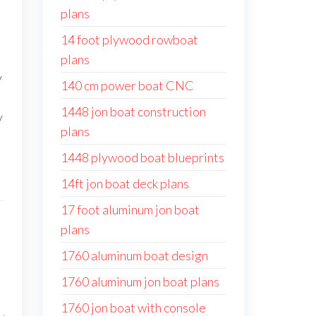
plans
14 foot plywood rowboat
plans
y
140 cm power boat CNC
1448 jon boat construction
y
plans
1448 plywood boat blueprints
14ft jon boat deck plans
17 foot aluminum jon boat
plans
1760 aluminum boat design
1760 aluminum jon boat plans
1760 jon boat with console