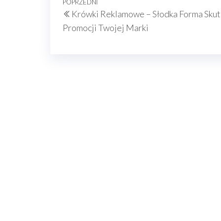
Nawigacja
Poprzedni
POPRZEDNI
Krówki Reklamowe – Słodka Forma Skut
wpisu
wpis
Promocji Twojej Marki