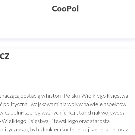
CooPol
cz
naczącą postacią w historii Polski i Wielkiego Księstwa
ść polityczna i wojskowa miała wpływ na wiele aspektów
icz pełnił szereg ważnych funkcji, takich jak wojewoda
 Wielkiego Księstwa Litewskiego oraz starosta
politycznego, był członkiem konfederacji generalnej oraz