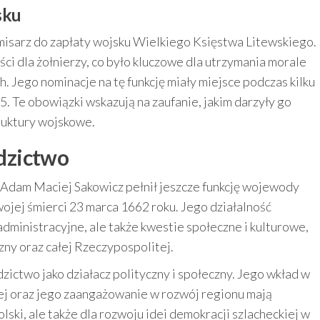
sku
omisarz do zapłaty wojsku Wielkiego Księstwa Litewskiego.
ci dla żołnierzy, co było kluczowe dla utrzymania morale
h. Jego nominacje na tę funkcję miały miejsce podczas kilku
. Te obowiązki wskazują na zaufanie, jakim darzyły go
truktury wojskowe.
edzictwo
j Adam Maciej Sakowicz pełnił jeszcze funkcję wojewody
ojej śmierci 23 marca 1662 roku. Jego działalność
dministracyjne, ale także kwestie społeczne i kulturowe,
zny oraz całej Rzeczypospolitej.
zictwo jako działacz polityczny i społeczny. Jego wkład w
ej oraz jego zaangażowanie w rozwój regionu mają
Polski, ale także dla rozwoju idei demokracji szlacheckiej w