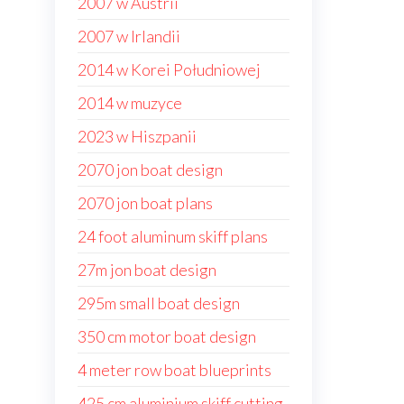
2007 w Austrii
2007 w Irlandii
2014 w Korei Południowej
2014 w muzyce
2023 w Hiszpanii
2070 jon boat design
2070 jon boat plans
24 foot aluminum skiff plans
27m jon boat design
295m small boat design
350 cm motor boat design
4 meter row boat blueprints
425 cm aluminium skiff cutting