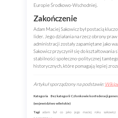
Europie Środkowo-Wschodniej.
Zakończenie
Adam Maciej Sakowicz był postacią kluczow
lider. Jego działania na rzecz obrony pra
administracji zostały zapamiętane jako wa
Sakowicz przyczynił się do kształtowania
stabilności społeczno-politycznej tamtego
historycznych, które pomagają lepiej zroz
Artykuł sporządzony na podstawie:
Wikipe
Kategoria
Bez kategorii
Członkowie konfederacji genera
(województwo wileńskie)
Tagi
adam
był
co
jako
jego
maciej
roku
sakowicz