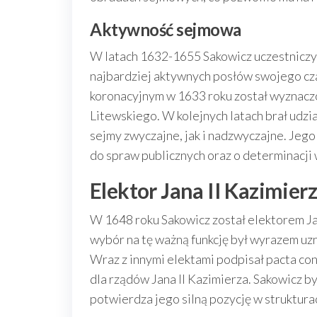
Aktywność sejmowa
W latach 1632-1655 Sakowicz uczestniczył 
najbardziej aktywnych posłów swojego cz
koronacyjnym w 1633 roku został wyznac
Litewskiego. W kolejnych latach brał udzi
sejmy zwyczajne, jak i nadzwyczajne. Jeg
do spraw publicznych oraz o determinacj
Elektor Jana II Kazimie
W 1648 roku Sakowicz został elektorem J
wybór na tę ważną funkcję był wyrazem uzn
Wraz z innymi elektami podpisał pacta co
dla rządów Jana II Kazimierza. Sakowicz b
potwierdza jego silną pozycję w struktura