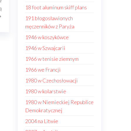
Y
Następny
18 foot aluminum skiff plans
ą
wpis
191 błogosławionych
męczenników z Paryża
1946 w koszykówce
1946 w Szwajcarii
1966 w tenisie ziemnym
1966 we Francji
1980 w Czechosłowacji
1980 w kolarstwie
1980 w Niemieckiej Republice
Demokratycznej
2004 na Litwie