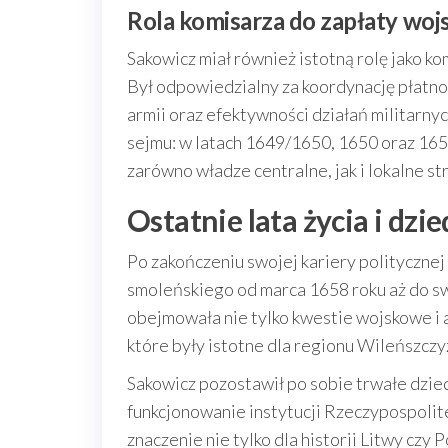
Rola komisarza do zapłaty woj
Sakowicz miał również istotną rolę jako k
Był odpowiedzialny za koordynację płatnoś
armii oraz efektywności działań militarnyc
sejmu: w latach 1649/1650, 1650 oraz 1655
zarówno władze centralne, jak i lokalne s
Ostatnie lata życia i dzi
Po zakończeniu swojej kariery polityczne
smoleńskiego od marca 1658 roku aż do sw
obejmowała nie tylko kwestie wojskowe i a
które były istotne dla regionu Wileńszczy
Sakowicz pozostawił po sobie trwałe dzied
funkcjonowanie instytucji Rzeczypospolit
znaczenie nie tylko dla historii Litwy czy 