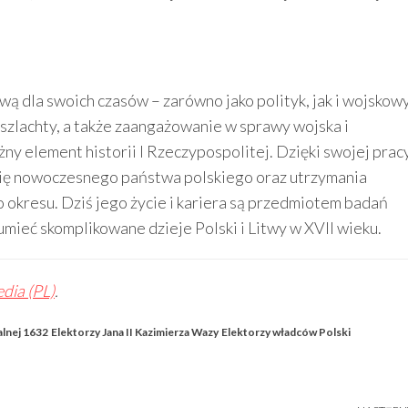
ą dla swoich czasów – zarówno jako polityk, jak i wojskow
w szlachty, a także zaangażowanie w sprawy wojska i
żny element historii I Rzeczypospolitej. Dzięki swojej prac
 się nowoczesnego państwa polskiego oraz utrzymania
 okresu. Dziś jego życie i kariera są przedmiotem badań
umieć skomplikowane dzieje Polski i Litwy w XVII wieku.
dia (PL)
.
lnej 1632
Elektorzy Jana II Kazimierza Wazy
Elektorzy władców Polski