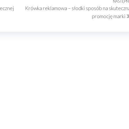
NASTĘPN
ecznej
Krówka reklamowa – słodki sposób na skuteczn
promocję marki