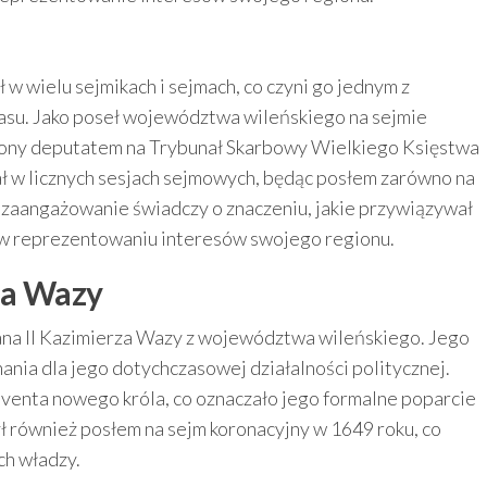
w wielu sejmikach i sejmach, co czyni go jednym z
asu. Jako poseł województwa wileńskiego na sejmie
zony deputatem na Trybunał Skarbowy Wielkiego Księstwa
ał w licznych sesjach sejmowych, będąc posłem zarówno na
o zaangażowanie świadczy o znaczeniu, jakie przywiązywał
i w reprezentowaniu interesów swojego regionu.
rza Wazy
ana II Kazimierza Wazy z województwa wileńskiego. Jego
ania dla jego dotychczasowej działalności politycznej.
nventa nowego króla, co oznaczało jego formalne poparcie
ył również posłem na sejm koronacyjny w 1649 roku, co
ch władzy.