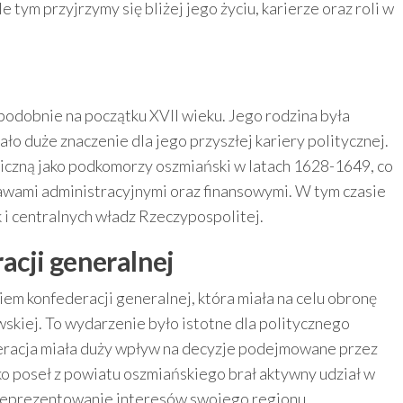
 tym przyjrzymy się bliżej jego życiu, karierze oraz roli w
odobnie na początku XVII wieku. Jego rodzina była
ło duże znaczenie dla jego przyszłej kariery politycznej.
liczną jako podkomorzy oszmiański w latach 1628-1649, co
awami administracyjnymi oraz finansowymi. W tym czasie
k i centralnych władz Rzeczypospolitej.
cji generalnej
kiem konfederacji generalnej, która miała na celu obronę
ewskiej. To wydarzenie było istotne dla politycznego
deracja miała duży wpływ na decyzje podejmowane przez
ko poseł z powiatu oszmiańskiego brał aktywny udział w
reprezentowanie interesów swojego regionu.