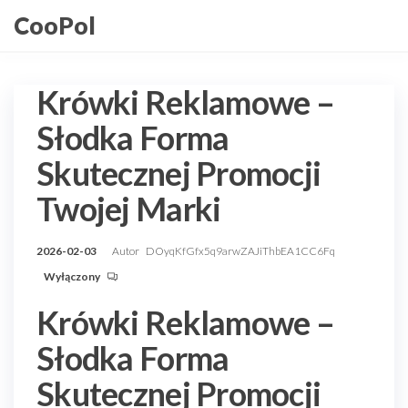
Przejdź
CooPol
do
treści
Krówki Reklamowe –
Słodka Forma
Skutecznej Promocji
Twojej Marki
2026-02-03
Autor
DOyqKfGfx5q9arwZAJiThbEA1CC6Fq
Wyłączony
Krówki Reklamowe –
Słodka Forma
Skutecznej Promocji