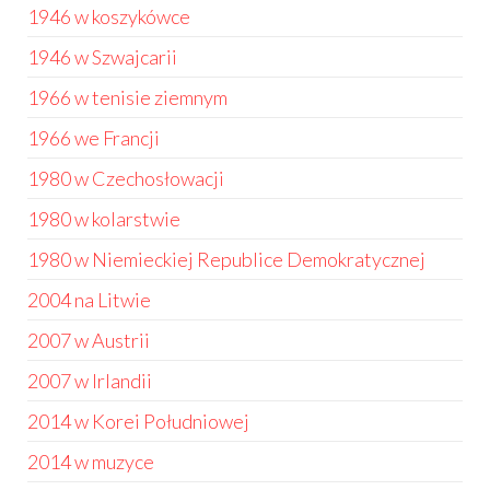
1946 w koszykówce
1946 w Szwajcarii
1966 w tenisie ziemnym
1966 we Francji
1980 w Czechosłowacji
1980 w kolarstwie
1980 w Niemieckiej Republice Demokratycznej
2004 na Litwie
2007 w Austrii
2007 w Irlandii
2014 w Korei Południowej
2014 w muzyce