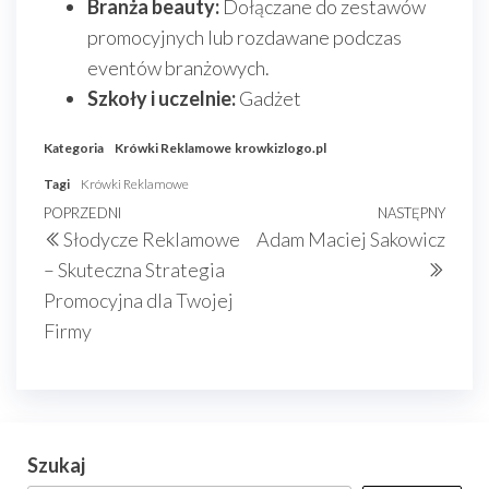
Branża beauty:
Dołączane do zestawów
promocyjnych lub rozdawane podczas
eventów branżowych.
Szkoły i uczelnie:
Gadżet
Kategoria
Krówki Reklamowe
krowkizlogo.pl
Tagi
Krówki Reklamowe
Nawigacja
Poprzedni
POPRZEDNI
NASTĘPNY
Nast
Słodycze Reklamowe
Adam Maciej Sakowicz
wpisu
wpis
wpis
– Skuteczna Strategia
Promocyjna dla Twojej
Firmy
Szukaj