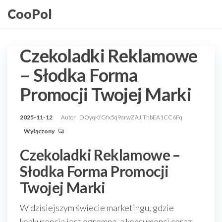
Przejdź
CooPol
do
treści
Czekoladki Reklamowe
– Słodka Forma
Promocji Twojej Marki
2025-11-12
Autor
DOyqKfGfx5q9arwZAJiThbEA1CC6Fq
Wyłączony
Czekoladki Reklamowe –
Słodka Forma Promocji
Twojej Marki
W dzisiejszym świecie marketingu, gdzie
konkurencja jest ogromna, a konsumenci coraz