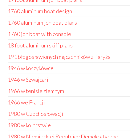
1760 aluminum boat design
1760 aluminum jon boat plans
1760 jon boat with console
18 foot aluminum skiff plans
191 błogosławionych męczenników z Paryża
1946 w koszykówce
1946 w Szwajcarii
1966 w tenisie ziemnym
1966 we Francji
1980 w Czechosłowacji
1980 w kolarstwie
1980 w Niemieckiej Republice Demokratycznej