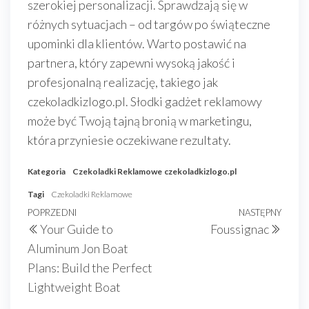
szerokiej personalizacji. Sprawdzają się w
różnych sytuacjach – od targów po świąteczne
upominki dla klientów. Warto postawić na
partnera, który zapewni wysoką jakość i
profesjonalną realizację, takiego jak
czekoladkizlogo.pl. Słodki gadżet reklamowy
może być Twoją tajną bronią w marketingu,
która przyniesie oczekiwane rezultaty.
Kategoria
Czekoladki Reklamowe
czekoladkizlogo.pl
Tagi
Czekoladki Reklamowe
Nawigacja
Poprzedni
POPRZEDNI
NASTĘPNY
Nast
Your Guide to
Foussignac
wpisu
wpis
wpis
Aluminum Jon Boat
Plans: Build the Perfect
Lightweight Boat