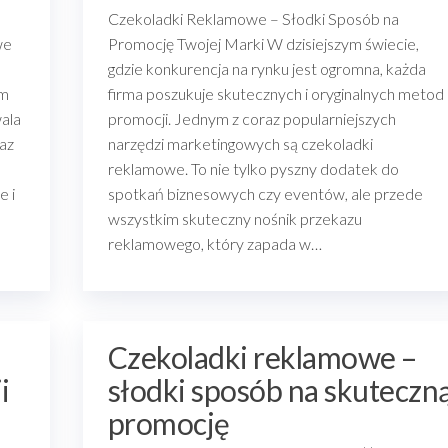
Czekoladki Reklamowe – Słodki Sposób na
we
Promocję Twojej Marki W dzisiejszym świecie,
gdzie konkurencja na rynku jest ogromna, każda
im
firma poszukuje skutecznych i oryginalnych metod
ala
promocji. Jednym z coraz popularniejszych
az
narzędzi marketingowych są czekoladki
reklamowe. To nie tylko pyszny dodatek do
e i
spotkań biznesowych czy eventów, ale przede
wszystkim skuteczny nośnik przekazu
reklamowego, który zapada w…
Czekoladki reklamowe –
i
słodki sposób na skuteczn
promocję