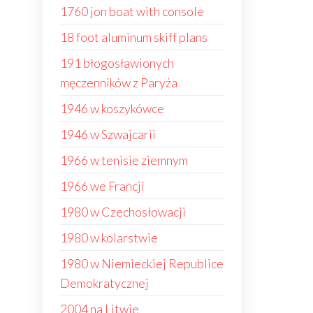
1760 jon boat with console
18 foot aluminum skiff plans
191 błogosławionych
męczenników z Paryża
1946 w koszykówce
1946 w Szwajcarii
1966 w tenisie ziemnym
1966 we Francji
1980 w Czechosłowacji
1980 w kolarstwie
1980 w Niemieckiej Republice
Demokratycznej
2004 na Litwie