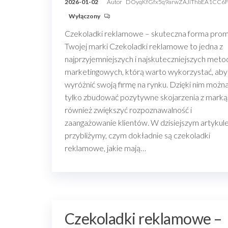
2026-01-02
Autor
DOyqKfGfx5q9arwZAJiThbEA1CC6
Wyłączony
Czekoladki reklamowe – skuteczna forma prom
Twojej marki Czekoladki reklamowe to jedna z
najprzyjemniejszych i najskuteczniejszych meto
marketingowych, którą warto wykorzystać, aby
wyróżnić swoją firmę na rynku. Dzięki nim można
tylko zbudować pozytywne skojarzenia z marką,
również zwiększyć rozpoznawalność i
zaangażowanie klientów. W dzisiejszym artykul
przybliżymy, czym dokładnie są czekoladki
reklamowe, jakie mają…
Czekoladki reklamowe –