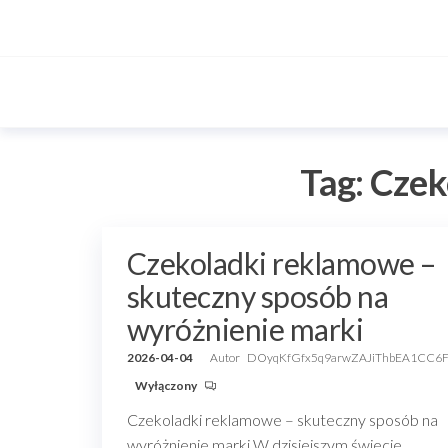
Przejdź
do
treści
Tag:
Czek
Czekoladki reklamowe –
skuteczny sposób na
wyróżnienie marki
2026-04-04
Autor
DOyqKfGfx5q9arwZAJiThbEA1CC6
Wyłączony
Czekoladki reklamowe – skuteczny sposób na
wyróżnienie marki W dzisiejszym świecie