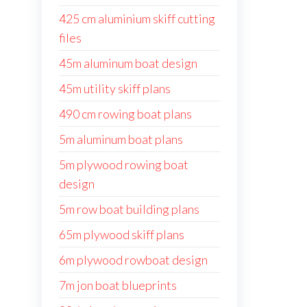
425 cm aluminium skiff cutting
files
45m aluminum boat design
45m utility skiff plans
490 cm rowing boat plans
5m aluminum boat plans
5m plywood rowing boat
design
5m row boat building plans
65m plywood skiff plans
6m plywood rowboat design
7m jon boat blueprints