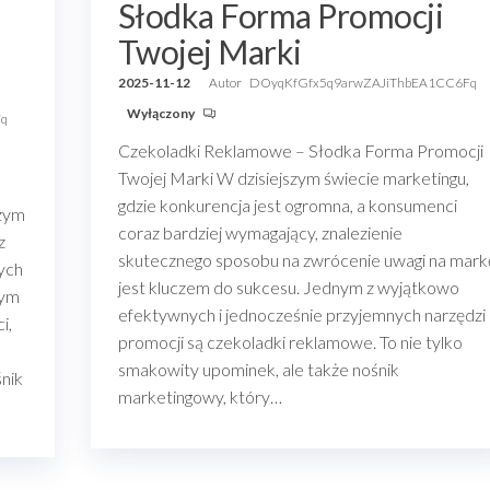
Słodka Forma Promocji
Twojej Marki
2025-11-12
Autor
DOyqKfGfx5q9arwZAJiThbEA1CC6Fq
Wyłączony
Fq
Czekoladki Reklamowe – Słodka Forma Promocji
Twojej Marki W dzisiejszym świecie marketingu,
gdzie konkurencja jest ogromna, a konsumenci
szym
coraz bardziej wymagający, znalezienie
z
skutecznego sposobu na zwrócenie uwagi na mark
nych
jest kluczem do sukcesu. Jednym z wyjątkowo
nym
efektywnych i jednocześnie przyjemnych narzędzi
i,
promocji są czekoladki reklamowe. To nie tylko
smakowity upominek, ale także nośnik
nik
marketingowy, który…