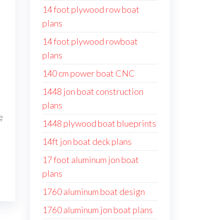
14 foot plywood row boat
plans
14 foot plywood rowboat
plans
140 cm power boat CNC
1448 jon boat construction
plans
ę
1448 plywood boat blueprints
14ft jon boat deck plans
17 foot aluminum jon boat
plans
1760 aluminum boat design
1760 aluminum jon boat plans