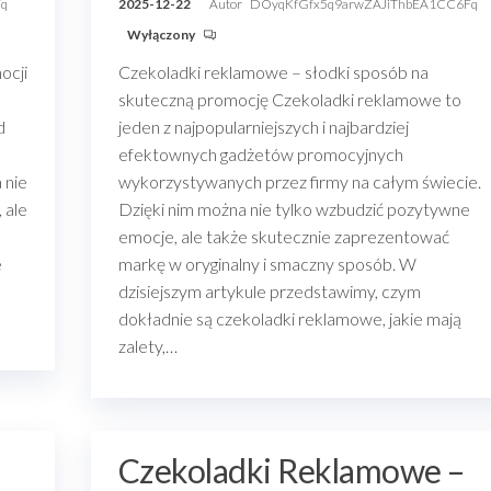
Fq
2025-12-22
Autor
DOyqKfGfx5q9arwZAJiThbEA1CC6Fq
Wyłączony
ocji
Czekoladki reklamowe – słodki sposób na
skuteczną promocję Czekoladki reklamowe to
d
jeden z najpopularniejszych i najbardziej
efektownych gadżetów promocyjnych
 nie
wykorzystywanych przez firmy na całym świecie.
 ale
Dzięki nim można nie tylko wzbudzić pozytywne
emocje, ale także skutecznie zaprezentować
e
markę w oryginalny i smaczny sposób. W
dzisiejszym artykule przedstawimy, czym
dokładnie są czekoladki reklamowe, jakie mają
zalety,…
Czekoladki Reklamowe –