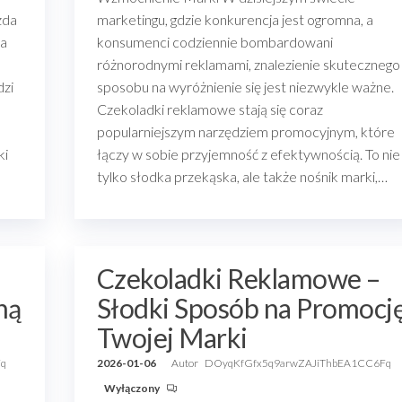
żda
marketingu, gdzie konkurencja jest ogromna, a
na
konsumenci codziennie bombardowani
różnorodnymi reklamami, znalezienie skutecznego
dzi
sposobu na wyróżnienie się jest niezwykle ważne.
Czekoladki reklamowe stają się coraz
popularniejszym narzędziem promocyjnym, które
ki
łączy w sobie przyjemność z efektywnością. To nie
tylko słodka przekąska, ale także nośnik marki,…
Czekoladki Reklamowe –
ną
Słodki Sposób na Promocj
Twojej Marki
Fq
2026-01-06
Autor
DOyqKfGfx5q9arwZAJiThbEA1CC6Fq
Wyłączony