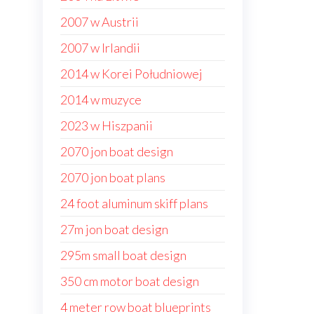
2007 w Austrii
2007 w Irlandii
2014 w Korei Południowej
2014 w muzyce
2023 w Hiszpanii
2070 jon boat design
2070 jon boat plans
24 foot aluminum skiff plans
27m jon boat design
295m small boat design
350 cm motor boat design
4 meter row boat blueprints