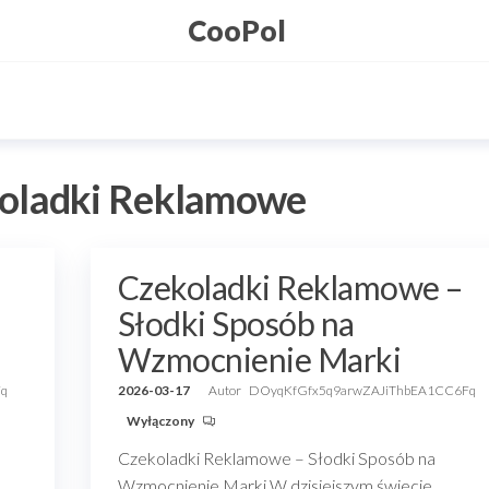
CooPol
oladki Reklamowe
Czekoladki Reklamowe –
Słodki Sposób na
Wzmocnienie Marki
Fq
2026-03-17
Autor
DOyqKfGfx5q9arwZAJiThbEA1CC6Fq
Wyłączony
Czekoladki Reklamowe – Słodki Sposób na
Wzmocnienie Marki W dzisiejszym świecie