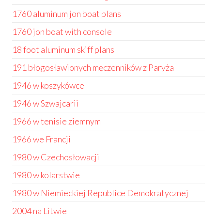
1760 aluminum jon boat plans
1760 jon boat with console
18 foot aluminum skiff plans
191 błogosławionych męczenników z Paryża
1946 w koszykówce
1946 w Szwajcarii
1966 w tenisie ziemnym
1966 we Francji
1980 w Czechosłowacji
1980 w kolarstwie
1980 w Niemieckiej Republice Demokratycznej
2004 na Litwie