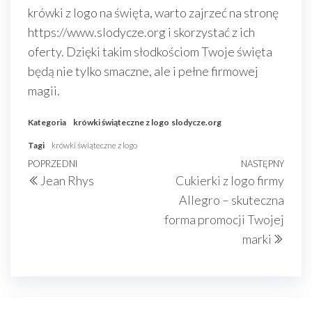
krówki z logo na święta, warto zajrzeć na stronę
https://www.slodycze.org i skorzystać z ich
oferty. Dzięki takim słodkościom Twoje święta
będą nie tylko smaczne, ale i pełne firmowej
magii.
Kategoria
krówki świąteczne z logo
slodycze.org
Tagi
krówki świąteczne z logo
Nawigacja
Poprzedni
POPRZEDNI
NASTĘPNY
Nast
Jean Rhys
Cukierki z logo firmy
wpisu
wpis
wpis
Allegro – skuteczna
forma promocji Twojej
marki