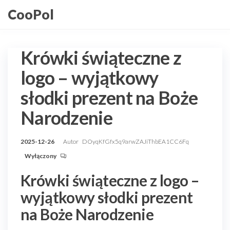
Przejdź
CooPol
do
treści
Krówki świąteczne z
logo – wyjątkowy
słodki prezent na Boże
Narodzenie
2025-12-26
Autor
DOyqKfGfx5q9arwZAJiThbEA1CC6Fq
Wyłączony
Krówki świąteczne z logo –
wyjątkowy słodki prezent
na Boże Narodzenie