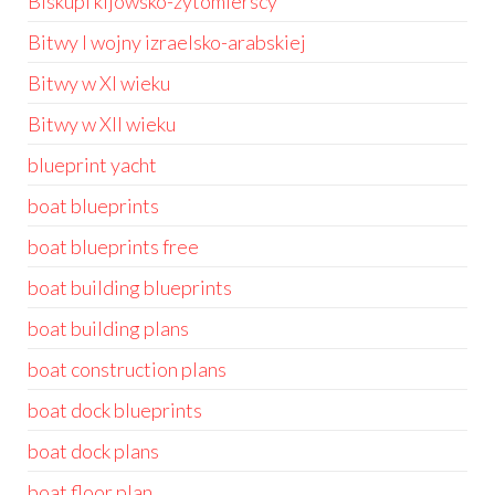
Biskupi kijowsko-żytomierscy
Bitwy I wojny izraelsko-arabskiej
Bitwy w XI wieku
Bitwy w XII wieku
blueprint yacht
boat blueprints
boat blueprints free
boat building blueprints
boat building plans
boat construction plans
boat dock blueprints
boat dock plans
boat floor plan