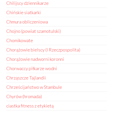
Chilijscy dziennikarze
Chińskie siatkarki
Chmura obliczeniowa
Chojno (powiat szamotulski)
Chomikowate
Chorążowie bielscy (I Rzeczpospolita)
Chorążowie nadworni koronni
Chorwaccy piłkarze wodni
Chrząszcze Tajlandii
Chrześcijaństwo w Stambule
Chyrów (hromada)
ciastka fitness z etykietą