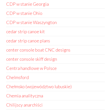
CDP w stanie Georgia
CDP w stanie Ohio
CDP w stanie Waszyngton
cedar strip canoe kit
cedar strip canoe plans
center console boat CNC designs
center console skiff design
Centra handlowe w Polsce
Chelmsford
Chełmsko (województwo lubuskie)
Chemia analityczna
Chilijscy anarchiści