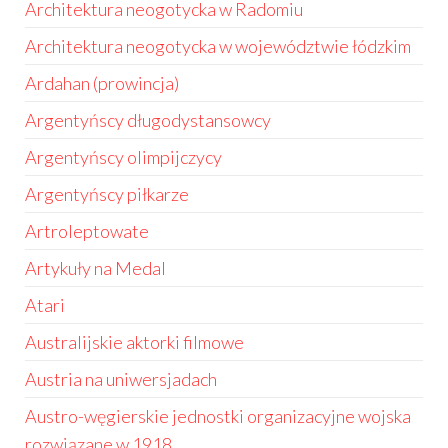
Architektura neogotycka w Radomiu
Architektura neogotycka w województwie łódzkim
Ardahan (prowincja)
Argentyńscy długodystansowcy
Argentyńscy olimpijczycy
Argentyńscy piłkarze
Artroleptowate
Artykuły na Medal
Atari
Australijskie aktorki filmowe
Austria na uniwersjadach
Austro-węgierskie jednostki organizacyjne wojska
rozwiązane w 1918