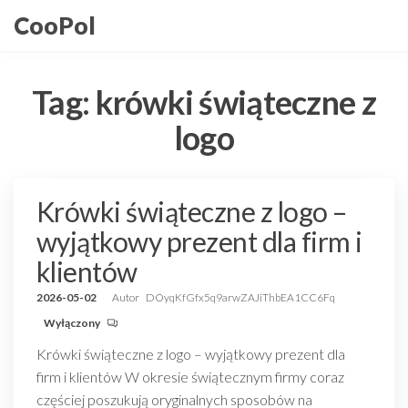
Przejdź
CooPol
do
treści
Tag:
krówki świąteczne z
logo
Krówki świąteczne z logo –
wyjątkowy prezent dla firm i
klientów
2026-05-02
Autor
DOyqKfGfx5q9arwZAJiThbEA1CC6Fq
Wyłączony
Krówki świąteczne z logo – wyjątkowy prezent dla
firm i klientów W okresie świątecznym firmy coraz
częściej poszukują oryginalnych sposobów na