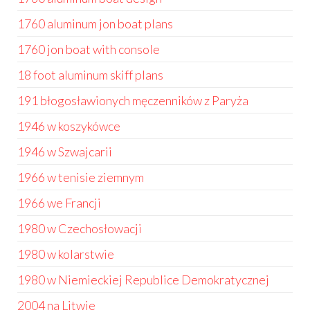
1760 aluminum jon boat plans
1760 jon boat with console
18 foot aluminum skiff plans
191 błogosławionych męczenników z Paryża
1946 w koszykówce
1946 w Szwajcarii
1966 w tenisie ziemnym
1966 we Francji
1980 w Czechosłowacji
1980 w kolarstwie
1980 w Niemieckiej Republice Demokratycznej
2004 na Litwie