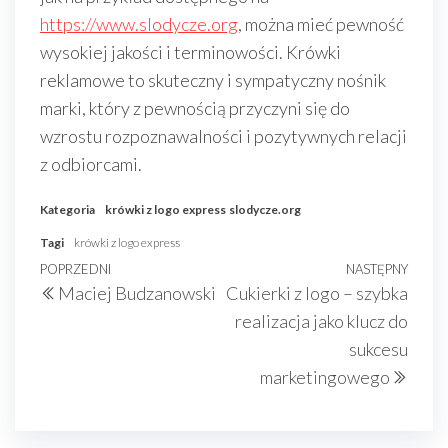
https://www.slodycze.org
, można mieć pewność
wysokiej jakości i terminowości. Krówki
reklamowe to skuteczny i sympatyczny nośnik
marki, który z pewnością przyczyni się do
wzrostu rozpoznawalności i pozytywnych relacji
z odbiorcami.
Kategoria
krówki z logo express
slodycze.org
Tagi
krówki z logo express
Nawigacja
Poprzedni
POPRZEDNI
NASTĘPNY
Nast
Maciej Budzanowski
Cukierki z logo – szybka
wpisu
wpis
wpis
realizacja jako klucz do
sukcesu
marketingowego