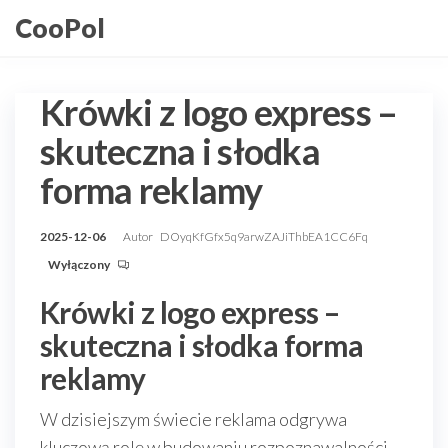
Przejdź
CooPol
do
treści
Krówki z logo express –
skuteczna i słodka
forma reklamy
2025-12-06
Autor
DOyqKfGfx5q9arwZAJiThbEA1CC6Fq
Wyłączony
Krówki z logo express –
skuteczna i słodka forma
reklamy
W dzisiejszym świecie reklama odgrywa
kluczową rolę w budowaniu rozpoznawalności