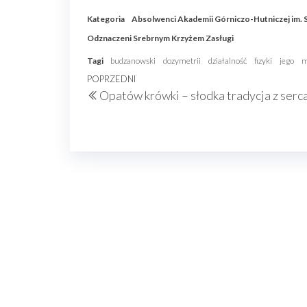
Kategoria
Absolwenci Akademii Górniczo-Hutniczej im. S
Odznaczeni Srebrnym Krzyżem Zasługi
Tagi
budzanowski
dozymetrii
działalność
fizyki
jego
m
Nawigacja
Poprzedni
POPRZEDNI
Opatów krówki – słodka tradycja z serca
wpisu
wpis