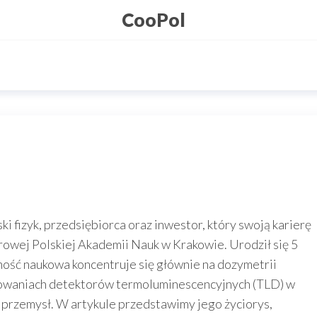
CooPol
i fizyk, przedsiębiorca oraz inwestor, który swoją karierę
rowej Polskiej Akademii Nauk w Krakowie. Urodził się 5
ność naukowa koncentruje się głównie na dozymetrii
sowaniach detektorów termoluminescencyjnych (TLD) w
i przemysł. W artykule przedstawimy jego życiorys,