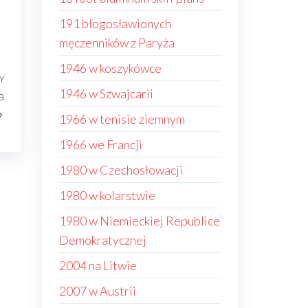
191 błogosławionych
męczenników z Paryża
1946 w koszykówce
Y
Następny
1946 w Szwajcarii
a
wpis
1966 w tenisie ziemnym
1966 we Francji
1980 w Czechosłowacji
1980 w kolarstwie
1980 w Niemieckiej Republice
Demokratycznej
2004 na Litwie
2007 w Austrii