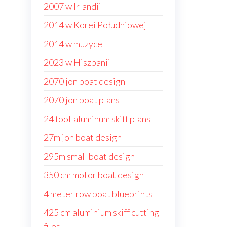
2007 w Irlandii
2014 w Korei Południowej
2014 w muzyce
2023 w Hiszpanii
2070 jon boat design
2070 jon boat plans
24 foot aluminum skiff plans
27m jon boat design
295m small boat design
350 cm motor boat design
4 meter row boat blueprints
425 cm aluminium skiff cutting
files