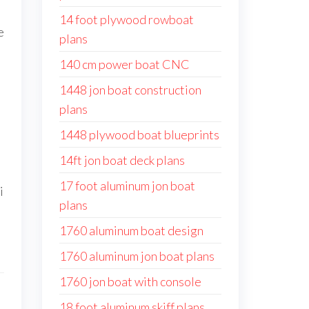
14 foot plywood rowboat
e
plans
140 cm power boat CNC
1448 jon boat construction
plans
1448 plywood boat blueprints
14ft jon boat deck plans
17 foot aluminum jon boat
i
plans
1760 aluminum boat design
1760 aluminum jon boat plans
1760 jon boat with console
18 foot aluminum skiff plans