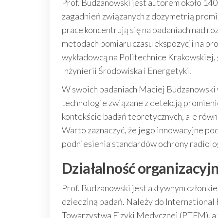
Prof. Budzanowski jest autorem około 140
zagadnień związanych z dozymetrią promi
prace koncentrują się na badaniach nad ro
metodach pomiaru czasu ekspozycji na pro
wykładowcą na Politechnice Krakowskiej,
Inżynierii Środowiska i Energetyki.
W swoich badaniach Maciej Budzanowski 
technologie związane z detekcją promienio
kontekście badań teoretycznych, ale rów
Warto zaznaczyć, że jego innowacyjne pod
podniesienia standardów ochrony radiologi
Działalność organizacyj
Prof. Budzanowski jest aktywnym członkie
dziedziną badań. Należy do International 
Towarzystwa Fizyki Medycznej (PTFM), a t