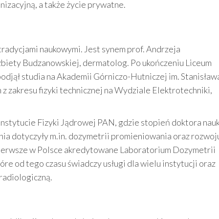
nizacyjną, a także życie prywatne.
tradycjami naukowymi. Jest synem prof. Andrzeja
lżbiety Budzanowskiej, dermatolog. Po ukończeniu Liceum
odjął studia na Akademii Górniczo-Hutniczej im. Stanisław
z zakresu fizyki technicznej na Wydziale Elektrotechniki,
Instytucie Fizyki Jądrowej PAN, gdzie stopień doktora nau
nia dotyczyły m.in. dozymetrii promieniowania oraz rozwoj
ierwsze w Polsce akredytowane Laboratorium Dozymetrii
re od tego czasu świadczy usługi dla wielu instytucji oraz
radiologiczną.