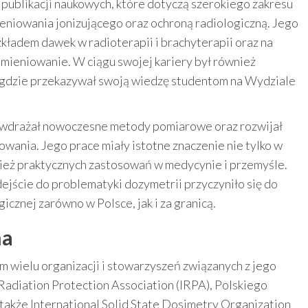
 publikacji naukowych, które dotyczą szerokiego zakresu
eniowania jonizującego oraz ochroną radiologiczną. Jego
zkładem dawek w radioterapii i brachyterapii oraz na
mieniowanie. W ciągu swojej kariery był również
 gdzie przekazywał swoją wiedzę studentom na Wydziale
wdrażał nowoczesne metody pomiarowe oraz rozwijał
wania. Jego prace miały istotne znaczenie nie tylko w
nież praktycznych zastosowań w medycynie i przemyśle.
ejście do problematyki dozymetrii przyczyniło się do
cznej zarówno w Polsce, jak i za granicą.
na
m wielu organizacji i stowarzyszeń związanych z jego
Radiation Protection Association (IRPA), Polskiego
akże International Solid State Dosimetry Organization