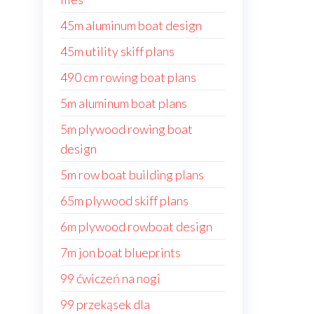
45m aluminum boat design
45m utility skiff plans
490 cm rowing boat plans
5m aluminum boat plans
5m plywood rowing boat
design
5m row boat building plans
65m plywood skiff plans
6m plywood rowboat design
7m jon boat blueprints
99 ćwiczeń na nogi
99 przekąsek dla