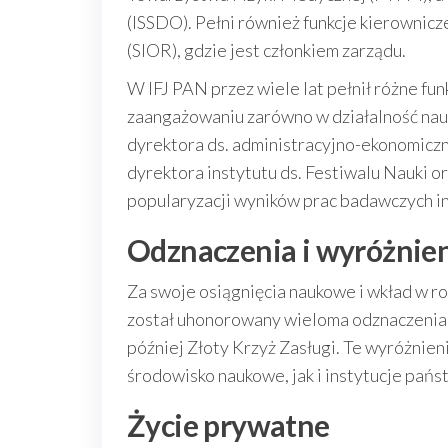
(ISSDO). Pełni również funkcje kierownic
(SIOR), gdzie jest członkiem zarządu.
W IFJ PAN przez wiele lat pełnił różne fun
zaangażowaniu zarówno w działalność nauko
dyrektora ds. administracyjno-ekonomiczn
dyrektora instytutu ds. Festiwalu Nauki o
popularyzacji wyników prac badawczych in
Odznaczenia i wyróżnie
Za swoje osiągnięcia naukowe i wkład w 
został uhonorowany wieloma odznaczeniami
później Złoty Krzyż Zasługi. Te wyróżnie
środowisko naukowe, jak i instytucje pań
Życie prywatne