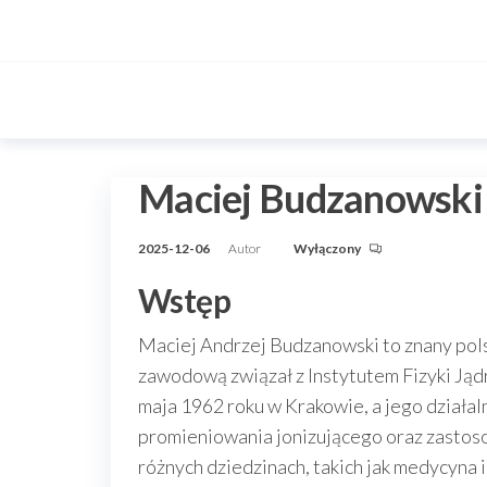
Przejdź
do
treści
Maciej Budzanowski
2025-12-06
Autor
Wyłączony
Wstęp
Maciej Andrzej Budzanowski to znany polsk
zawodową związał z Instytutem Fizyki Jąd
maja 1962 roku w Krakowie, a jego działal
promieniowania jonizującego oraz zasto
różnych dziedzinach, takich jak medycyna 