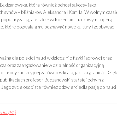
Budzanowską, która również odnosi sukcesy jako
h synów – bliźniaków Alek­san­dra i Kami­la. W wolnym czasi
 jej popularyzacją, ale także wdrożeniami naukowymi, operą
że, które pozwalają mu poznawać nowe kultury i zdobywać
żna dla polskiej nauki w dziedzinie fizyki jądrowej oraz
cza oraz zaangażowanie w działalność organizacyjną
ochrony radiacyjnej zarówno w kraju, jak i za granicą. Dzięk
publikacjach profesor Budzanowski stał się jednym z
 Jego życie osobiste również odzwierciedla pasję do nauki
dia (PL)
.