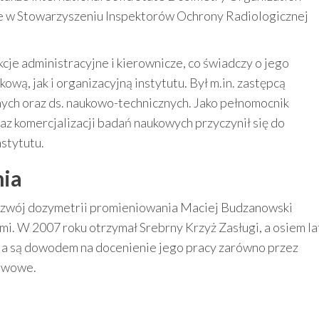
ze w Stowarzyszeniu Inspektorów Ochrony Radiologicznej
kcje administracyjne i kierownicze, co świadczy o jego
wą, jak i organizacyjną instytutu. Był m.in. zastępcą
ych oraz ds. naukowo-technicznych. Jako pełnomocnik
raz komercjalizacji badań naukowych przyczynił się do
stytutu.
nia
rozwój dozymetrii promieniowania Maciej Budzanowski
. W 2007 roku otrzymał Srebrny Krzyż Zasługi, a osiem la
nia są dowodem na docenienie jego pracy zarówno przez
stwowe.