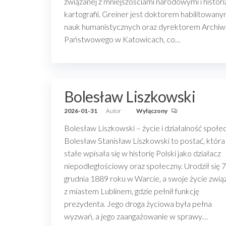
związanej z mniejszościami narodowymi i histori
kartografii. Greiner jest doktorem habilitowan
nauk humanistycznych oraz dyrektorem Archi
Państwowego w Katowicach, co…
Bolesław Liszkowski
2026-01-31
Autor
Wyłączony
Bolesław Liszkowski – życie i działalność społe
Bolesław Stanisław Liszkowski to postać, która
stałe wpisała się w historię Polski jako działacz
niepodległościowy oraz społeczny. Urodził się 7
grudnia 1889 roku w Warcie, a swoje życie zwią
z miastem Lublinem, gdzie pełnił funkcję
prezydenta. Jego droga życiowa była pełna
wyzwań, a jego zaangażowanie w sprawy…