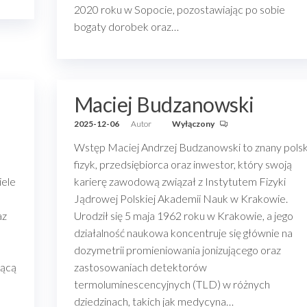
2020 roku w Sopocie, pozostawiając po sobie
bogaty dorobek oraz…
Maciej Budzanowski
2025-12-06
Autor
Wyłączony
Wstęp Maciej Andrzej Budzanowski to znany polsk
fizyk, przedsiębiorca oraz inwestor, który swoją
iele
karierę zawodową związał z Instytutem Fizyki
Jądrowej Polskiej Akademii Nauk w Krakowie.
az
Urodził się 5 maja 1962 roku w Krakowie, a jego
działalność naukowa koncentruje się głównie na
dozymetrii promieniowania jonizującego oraz
zącą
zastosowaniach detektorów
termoluminescencyjnych (TLD) w różnych
dziedzinach, takich jak medycyna…