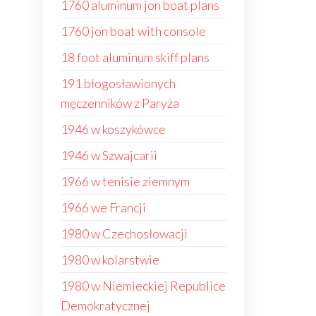
1760 aluminum jon boat plans
1760 jon boat with console
18 foot aluminum skiff plans
191 błogosławionych
męczenników z Paryża
1946 w koszykówce
1946 w Szwajcarii
1966 w tenisie ziemnym
1966 we Francji
1980 w Czechosłowacji
1980 w kolarstwie
1980 w Niemieckiej Republice
Demokratycznej