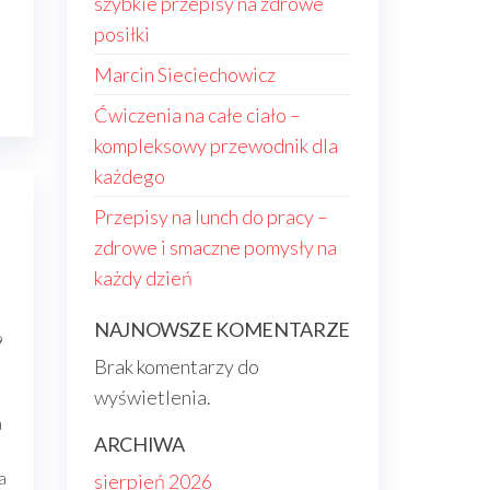
szybkie przepisy na zdrowe
posiłki
Marcin Sieciechowicz
Ćwiczenia na całe ciało –
kompleksowy przewodnik dla
każdego
Przepisy na lunch do pracy –
zdrowe i smaczne pomysły na
każdy dzień
NAJNOWSZE KOMENTARZE
9
Brak komentarzy do
wyświetlenia.
a
ARCHIWA
a
sierpień 2026