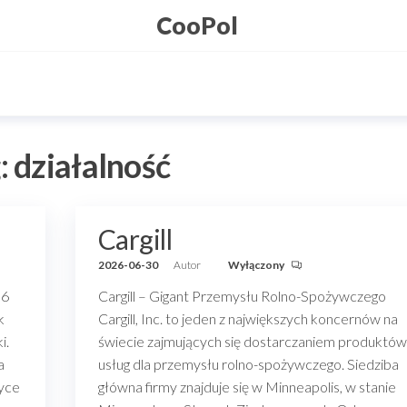
CooPol
:
działalność
Cargill
2026-06-30
Autor
Wyłączony
56
Cargill – Gigant Przemysłu Rolno-Spożywczego
k
Cargill, Inc. to jeden z największych koncernów na
i.
świecie zajmujących się dostarczaniem produktów 
a
usług dla przemysłu rolno-spożywczego. Siedziba
tyce
główna firmy znajduje się w Minneapolis, w stanie