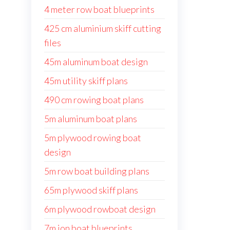
4 meter row boat blueprints
425 cm aluminium skiff cutting
files
45m aluminum boat design
45m utility skiff plans
490 cm rowing boat plans
5m aluminum boat plans
5m plywood rowing boat
design
5m row boat building plans
65m plywood skiff plans
6m plywood rowboat design
7m jon boat blueprints