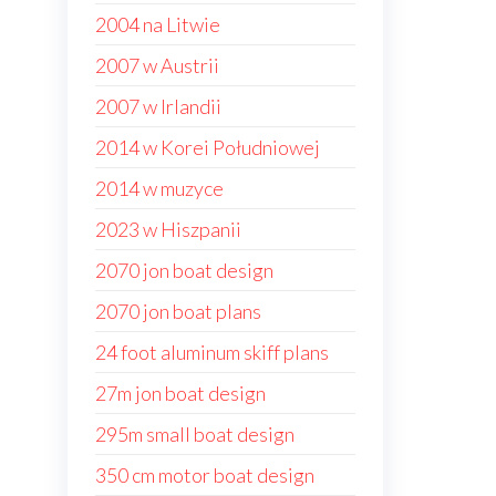
2004 na Litwie
2007 w Austrii
2007 w Irlandii
2014 w Korei Południowej
2014 w muzyce
2023 w Hiszpanii
2070 jon boat design
2070 jon boat plans
24 foot aluminum skiff plans
27m jon boat design
295m small boat design
350 cm motor boat design