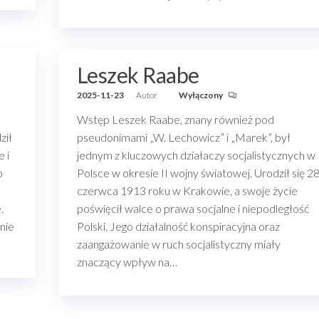
Leszek Raabe
2025-11-23
Autor
Wyłączony
Wstęp Leszek Raabe, znany również pod
ził
pseudonimami „W. Lechowicz” i „Marek”, był
 i
jednym z kluczowych działaczy socjalistycznych w
o
Polsce w okresie II wojny światowej. Urodził się 2
czerwca 1913 roku w Krakowie, a swoje życie
.
poświęcił walce o prawa socjalne i niepodległość
jnie
Polski. Jego działalność konspiracyjna oraz
zaangażowanie w ruch socjalistyczny miały
znaczący wpływ na…