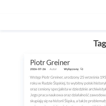
Przejdź
do
treści
Tag
Piotr Greiner
2026-07-26
Autor
Wyłączony
Wstęp Piotr Greiner, urodzony 25 września 19
roku w Rudzie Śląskiej, to wybitny polski history
oraz ceniony specjalista w dziedzinie archiwistyk
Jego praca naukowa oraz działalność zawodow
skupiają się na historii Śląska, a także problema