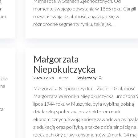
ą
Minnesota, w Stanach Zjednoczonych. Od
ym
momentu swojego powstania w 1865 roku, Cargill
wum
rozwijał swoją działalność, angażując się w
różnorodne segmenty rynku, takie jak…
Małgorzata
Niepokulczycka
czna
2025-12-28
Autor
Wyłączony
 na
Małgorzata Niepokulczycka – Życie i Działalność
Małgorzata Weronika Niepokulczycka, urodzona 
lipca 1944 roku w Muszynie, była wybitną polską
zał
działaczką społeczną oraz doktorem nauk
ekonomicznych. Swoją karierę zawodową związał
z edukacją oraz polityką, a także z działalnością na
rzecz ochrony praw konsumentów. Zmarła 14 maj